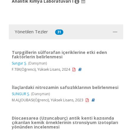
Analitik Kimya Laboratuvarı I
Yönetilen Tezler
31
Turpgillerin sülforafan içeriklerine etki eden
faktörlerin belirlenmesi
Sungur Ş.
(Danışman)
F.TEK(Öğrenci), Yüksek Lisans, 2024
İlaçlardaki nitrozamin safsızlıklarının belirlenmesi
SUNGUR Ş.
(Danışman)
M.ALJOUBASI(Öğrenci), Yüksek Lisans, 2023
Diocaesarea (Uzuncaburç) antik kenti kazısında
çıkarılan kemik örneklerinin stronsiyum izotopları
yönünden incelenmesi