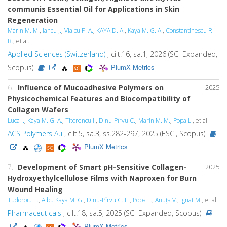
communis Essential Oil for Applications in Skin
Regeneration
Marin M. M.
,
Iancu J.
,
Vlaicu P. A.
,
KAYA D. A.
,
Kaya M. G. A.
,
Constantinescu R.
R.
, et al.
Applied Sciences (Switzerland)
, cilt.16, sa.1, 2026 (SCI-Expanded,
PlumX Metrics
Scopus)
6.
Influence of Mucoadhesive Polymers on
2025
Physicochemical Features and Biocompatibility of
Collagen Wafers
Luca I.
,
Kaya M. G. A.
,
Titorencu I.
,
Dinu-Pîrvu C.
,
Marin M. M.
,
Popa L.
, et al.
ACS Polymers Au
, cilt.5, sa.3, ss.282-297, 2025 (ESCI, Scopus)
PlumX Metrics
7.
Development of Smart pH-Sensitive Collagen-
2025
Hydroxyethylcellulose Films with Naproxen for Burn
Wound Healing
Tudoroiu E.
,
Albu Kaya M. G.
,
Dinu-Pîrvu C. E.
,
Popa L.
,
Anuța V.
,
Ignat M.
, et al.
Pharmaceuticals
, cilt.18, sa.5, 2025 (SCI-Expanded, Scopus)
PlumX Metrics