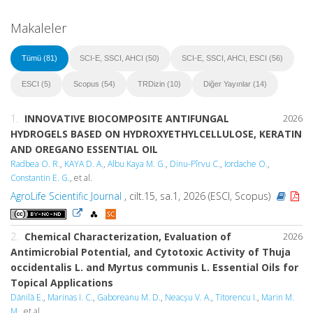
Makaleler
Tümü (81)
SCI-E, SSCI, AHCI (50)
SCI-E, SSCI, AHCI, ESCI (56)
ESCI (5)
Scopus (54)
TRDizin (10)
Diğer Yayınlar (14)
1.
INNOVATIVE BIOCOMPOSITE ANTIFUNGAL
2026
HYDROGELS BASED ON HYDROXYETHYLCELLULOSE, KERATIN
AND OREGANO ESSENTIAL OIL
Radbea O. R.
,
KAYA D. A.
,
Albu Kaya M. G.
,
Dinu-Pîrvu C.
,
Iordache O.
,
Constantin E. G.
, et al.
AgroLife Scientific Journal
, cilt.15, sa.1, 2026 (ESCI, Scopus)
2.
Chemical Characterization, Evaluation of
2026
Antimicrobial Potential, and Cytotoxic Activity of Thuja
occidentalis L. and Myrtus communis L. Essential Oils for
Topical Applications
Dănilă E.
,
Marinas I. C.
,
Gaboreanu M. D.
,
Neacșu V. A.
,
Titorencu I.
,
Marin M.
M.
, et al.