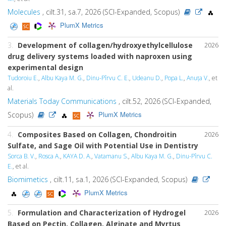
Molecules
, cilt.31, sa.7, 2026 (SCI-Expanded, Scopus)
PlumX Metrics
3.
Development of collagen/hydroxyethylcellulose
2026
drug delivery systems loaded with naproxen using
experimental design
Tudoroiu E.
,
Albu Kaya M. G.
,
Dinu-Pîrvu C. E.
,
Udeanu D.
,
Popa L.
,
Anuța V.
, et
al.
Materials Today Communications
, cilt.52, 2026 (SCI-Expanded,
PlumX Metrics
Scopus)
4.
Composites Based on Collagen, Chondroitin
2026
Sulfate, and Sage Oil with Potential Use in Dentistry
Sorca B. V.
,
Rosca A.
,
KAYA D. A.
,
Vatamanu S.
,
Albu Kaya M. G.
,
Dinu-Pîrvu C.
E.
, et al.
Biomimetics
, cilt.11, sa.1, 2026 (SCI-Expanded, Scopus)
PlumX Metrics
5.
Formulation and Characterization of Hydrogel
2026
Based on Pectin, Collagen, Alginate and Myrtus