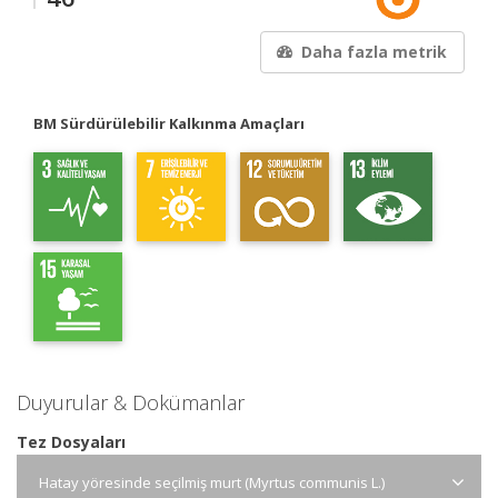
Daha fazla metrik
BM Sürdürülebilir Kalkınma Amaçları
Duyurular & Dokümanlar
Tez Dosyaları
Hatay yöresinde seçilmiş murt (Myrtus communis L.)