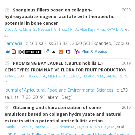
28.
Spongious fillers based on collagen-
2020
hydroxyapatite-eugenol acetate with therapeutic
potential in bone cancer
Vladu A. F.
,
Marin S.
,
Neacșu I. A.
,
Truşcă R. D.
,
Albu Kaya M. G.
,
KAYA D. A.
, et
al.
Farmacia
, cilt.68, sa.2, ss.313-321, 2020 (SCI-Expanded, Scopus)
PlumX Metrics
29.
PROMISING BAY LAUREL (Laurus nobilis L.)
2019
GENOTYPES FROM NATIVE FLORA FOR FRUIT PRODUCTION
AYANOĞLU F.
,
KAYA D. A.
,
MERT A.
,
KOÇER O.
,
TÜRKMEN M.
,
BAHADIRLI N.
P.
Journal of Agricultural, Food and Environmental Sciences
, cilt.73,
sa.1, ss.17-25, 2019 (Hakemli Dergi)
30.
Obtaining and characterization of some
2019
emulsions based on collagen hydrolysate and natural
extracts with a potential anticellulitic action
Danila E.
,
Stan R.
,
Enache A. E.
,
Türkmen M.
,
Kaya D. A.
,
Albu Kaya M.
, et al.
UPB Scientific Bulletin, Series B: Chemistry and Materials Science