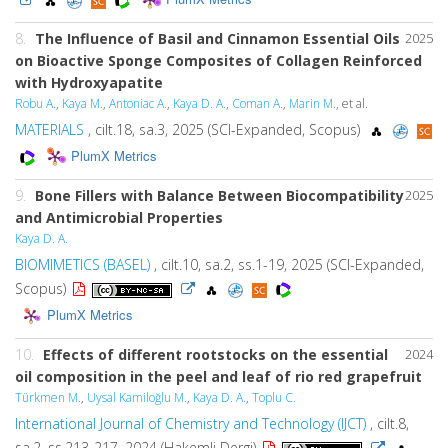
8.
The Influence of Basil and Cinnamon Essential Oils
2025
on Bioactive Sponge Composites of Collagen Reinforced
with Hydroxyapatite
Robu A.
,
Kaya M.
,
Antoniac A.
,
Kaya D. A.
,
Coman A.
,
Marin M.
, et al.
MATERIALS
, cilt.18, sa.3, 2025 (SCI-Expanded, Scopus)
PlumX Metrics
9.
Bone Fillers with Balance Between Biocompatibility
2025
and Antimicrobial Properties
Kaya D. A.
BIOMIMETICS (BASEL)
, cilt.10, sa.2, ss.1-19, 2025 (SCI-Expanded,
Scopus)
PlumX Metrics
10.
Effects of different rootstocks on the essential
2024
oil composition in the peel and leaf of rio red grapefruit
Türkmen M.
,
Uysal Kamiloğlu M.
,
Kaya D. A.
,
Toplu C.
International Journal of Chemistry and Technology (IJCT)
, cilt.8,
sa.2, ss.213-217, 2024 (Hakemli Dergi)