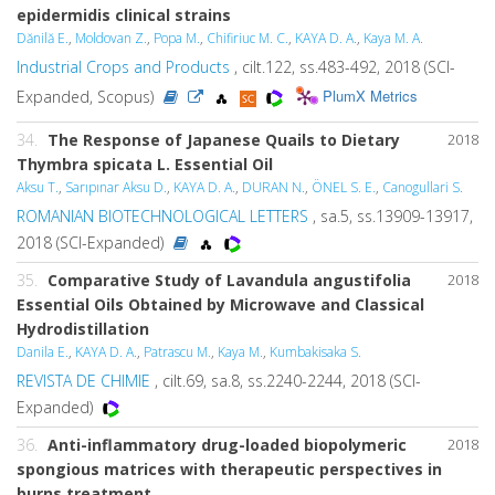
epidermidis clinical strains
Dănilă E.
,
Moldovan Z.
,
Popa M.
,
Chifiriuc M. C.
,
KAYA D. A.
,
Kaya M. A.
Industrial Crops and Products
, cilt.122, ss.483-492, 2018 (SCI-
PlumX Metrics
Expanded, Scopus)
34.
The Response of Japanese Quails to Dietary
2018
Thymbra spicata
L
. Essential Oil
Aksu T.
,
Sarıpınar Aksu D.
,
KAYA D. A.
,
DURAN N.
,
ÖNEL S. E.
,
Canogullari S.
ROMANIAN BIOTECHNOLOGICAL LETTERS
, sa.5, ss.13909-13917,
2018 (SCI-Expanded)
35.
Comparative Study of
Lavandula angustifolia
2018
Essential Oils Obtained by Microwave and Classical
Hydrodistillation
Danila E.
,
KAYA D. A.
,
Patrascu M.
,
Kaya M.
,
Kumbakisaka S.
REVISTA DE CHIMIE
, cilt.69, sa.8, ss.2240-2244, 2018 (SCI-
Expanded)
36.
Anti-inflammatory drug-loaded biopolymeric
2018
spongious matrices with therapeutic perspectives in
burns treatment