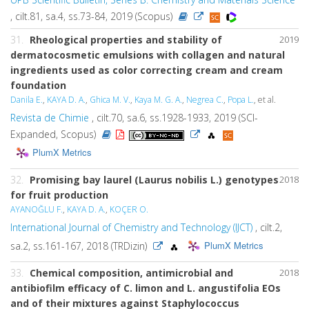
, cilt.81, sa.4, ss.73-84, 2019 (Scopus)
31.
Rheological properties and stability of
2019
dermatocosmetic emulsions with collagen and natural
ingredients used as color correcting cream and cream
foundation
Danila E.
,
KAYA D. A.
,
Ghica M. V.
,
Kaya M. G. A.
,
Negrea C.
,
Popa L.
, et al.
Revista de Chimie
, cilt.70, sa.6, ss.1928-1933, 2019 (SCI-
Expanded, Scopus)
PlumX Metrics
32.
Promising bay laurel (Laurus nobilis L.) genotypes
2018
for fruit production
AYANOĞLU F.
,
KAYA D. A.
,
KOÇER O.
International Journal of Chemistry and Technology (IJCT)
, cilt.2,
PlumX Metrics
sa.2, ss.161-167, 2018 (TRDizin)
33.
Chemical composition, antimicrobial and
2018
antibiofilm efficacy of C. limon and L. angustifolia EOs
and of their mixtures against Staphylococcus