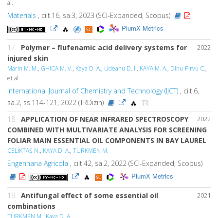
al.
Materials
, cilt.16, sa.3, 2023 (SCI-Expanded, Scopus)
PlumX Metrics
17.
Polymer – flufenamic acid delivery systems for
2022
injured skin
Marin M. M.
,
GHICA M. V.
,
Kaya D. A.
,
Udeanu D. I.
,
KAYA M. A.
,
Dinu-Pirvu C.
,
et al.
International Journal of Chemistry and Technology (IJCT)
, cilt.6,
sa.2, ss.114-121, 2022 (TRDizin)
18.
APPLICATION OF NEAR INFRARED SPECTROSCOPY
2022
COMBINED WITH MULTIVARIATE ANALYSIS FOR SCREENING
FOLIAR MAIN ESSENTIAL OIL COMPONENTS IN BAY LAUREL
ÇELİKTAŞ N.
,
KAYA D. A.
,
TÜRKMEN M.
Engenharia Agricola
, cilt.42, sa.2, 2022 (SCI-Expanded, Scopus)
PlumX Metrics
19.
Antifungal effect of some essential oil
2021
combinations
TÜRKMEN M.
,
Kaya D. A.