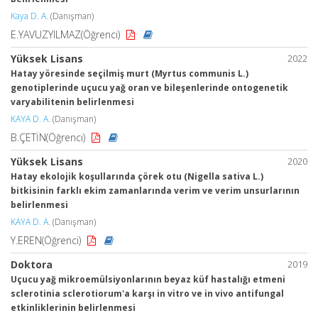
Kaya D. A.
(Danışman)
E.YAVUZYILMAZ(Öğrenci)
Yüksek Lisans
2022
Hatay yöresinde seçilmiş murt (Myrtus communis L.)
genotiplerinde uçucu yağ oran ve bileşenlerinde ontogenetik
varyabilitenin belirlenmesi
KAYA D. A.
(Danışman)
B.ÇETİN(Öğrenci)
Yüksek Lisans
2020
Hatay ekolojik koşullarında çörek otu (Nigella sativa L.)
bitkisinin farklı ekim zamanlarında verim ve verim unsurlarının
belirlenmesi
KAYA D. A.
(Danışman)
Y.EREN(Öğrenci)
Doktora
2019
Uçucu yağ mikroemülsiyonlarının beyaz küf hastalığı etmeni
sclerotinia sclerotiorum'a karşı in vitro ve in vivo antifungal
etkinliklerinin belirlenmesi