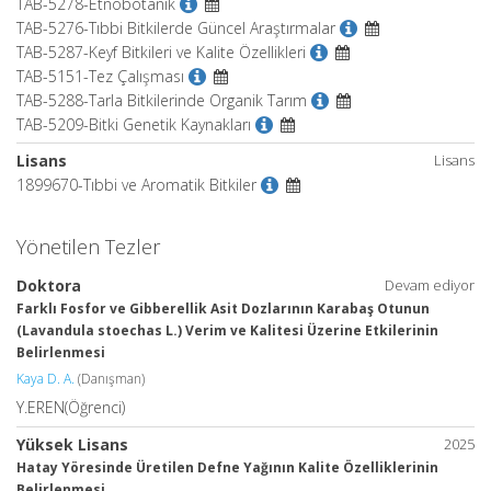
TAB-5278-Etnobotanik
TAB-5276-Tıbbi Bitkilerde Güncel Araştırmalar
TAB-5287-Keyf Bitkileri ve Kalite Özellikleri
TAB-5151-Tez Çalışması
TAB-5288-Tarla Bitkilerinde Organik Tarım
TAB-5209-Bitki Genetik Kaynakları
Lisans
Lisans
1899670-Tıbbi ve Aromatik Bitkiler
Yönetilen Tezler
Doktora
Devam ediyor
Farklı Fosfor ve Gibberellik Asit Dozlarının Karabaş Otunun
(Lavandula stoechas L.) Verim ve Kalitesi Üzerine Etkilerinin
Belirlenmesi
Kaya D. A.
(Danışman)
Y.EREN(Öğrenci)
Yüksek Lisans
2025
Hatay Yöresinde Üretilen Defne Yağının Kalite Özelliklerinin
Belirlenmesi