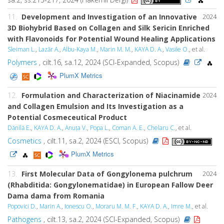
11.
Development and Investigation of an Innovative
2024
3D Biohybrid Based on Collagen and Silk Sericin Enriched
with Flavonoids for Potential Wound Healing Applications
Sleiman L.
,
Lazăr A.
,
Albu-Kaya M.
,
Marin M. M.
,
KAYA D. A.
,
Vasile O.
, et al.
Polymers
, cilt.16, sa.12, 2024 (SCI-Expanded, Scopus)
PlumX Metrics
12.
Formulation and Characterization of Niacinamide
2024
and Collagen Emulsion and Its Investigation as a
Potential Cosmeceutical Product
Dănilă E.
,
KAYA D. A.
,
Anuța V.
,
Popa L.
,
Coman A. E.
,
Chelaru C.
, et al.
Cosmetics
, cilt.11, sa.2, 2024 (ESCI, Scopus)
PlumX Metrics
13.
First Molecular Data of Gongylonema pulchrum
2024
(Rhabditida: Gongylonematidae) in European Fallow Deer
Dama dama from Romania
Popovici D.
,
Marin A.
,
Ionescu O.
,
Moraru M. M. F.
,
KAYA D. A.
,
Imre M.
, et al.
Pathogens
, cilt.13, sa.2, 2024 (SCI-Expanded, Scopus)