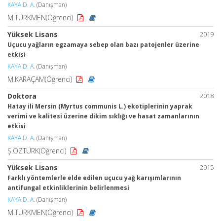
KAYA D. A.
(Danışman)
M.TÜRKMEN(Öğrenci)
Yüksek Lisans
2019
Uçucu yağların egzamaya sebep olan bazı patojenler üzerine
etkisi
KAYA D. A.
(Danışman)
M.KARAÇAM(Öğrenci)
Doktora
2018
Hatay ili Mersin (Myrtus communis L.) ekotiplerinin yaprak
verimi ve kalitesi üzerine dikim sıklığı ve hasat zamanlarının
etkisi
KAYA D. A.
(Danışman)
Ş.ÖZTÜRK(Öğrenci)
Yüksek Lisans
2015
Farklı yöntemlerle elde edilen uçucu yağ karışımlarının
antifungal etkinliklerinin belirlenmesi
KAYA D. A.
(Danışman)
M.TÜRKMEN(Öğrenci)