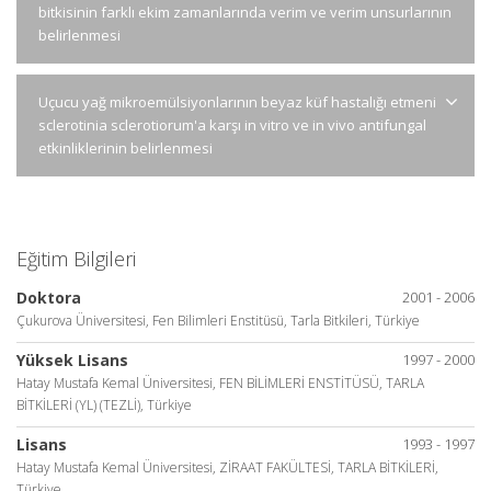
bitkisinin farklı ekim zamanlarında verim ve verim unsurlarının
belirlenmesi
Uçucu yağ mikroemülsiyonlarının beyaz küf hastalığı etmeni
sclerotinia sclerotiorum'a karşı in vitro ve in vivo antifungal
etkinliklerinin belirlenmesi
Eğitim Bilgileri
Doktora
2001 - 2006
Çukurova Üniversitesi, Fen Bilimleri Enstitüsü, Tarla Bitkileri, Türkiye
Yüksek Lisans
1997 - 2000
Hatay Mustafa Kemal Üniversitesi, FEN BİLİMLERİ ENSTİTÜSÜ, TARLA
BİTKİLERİ (YL) (TEZLİ), Türkiye
Lisans
1993 - 1997
Hatay Mustafa Kemal Üniversitesi, ZİRAAT FAKÜLTESİ, TARLA BİTKİLERİ,
Türkiye