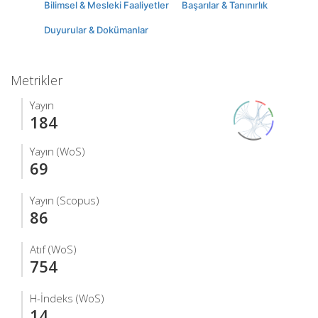
Bilimsel & Mesleki Faaliyetler
Başarılar & Tanınırlık
Duyurular & Dokümanlar
Metrikler
Yayın
184
Yayın (WoS)
69
Yayın (Scopus)
86
Atıf (WoS)
754
H-İndeks (WoS)
14