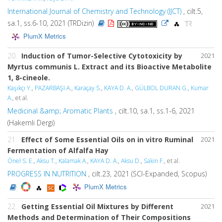
International Journal of Chemistry and Technology (IJCT)
, cilt.5,
sa.1, ss.6-10, 2021 (TRDizin)
PlumX Metrics
20.
Induction of Tumor-Selective Cytotoxicity by
2021
Myrtus communis L. Extract and its Bioactive Metabolite
1, 8-cineole.
Kaşıkçı Y.
,
PAZARBAŞI A.
,
Karaçay S.
,
KAYA D. A.
,
GÜLBOL DURAN G.
,
Kumar
A.
, et al.
Medicinal &amp; Aromatic Plants
, cilt.10, sa.1, ss.1-6, 2021
(Hakemli Dergi)
21.
Effect of Some Essential Oils on
in vitro
Ruminal
2021
Fermentation of Alfalfa Hay
Önel S. E.
,
Aksu T.
,
Kalamak A.
,
KAYA D. A.
,
Aksu D.
,
Sakin F.
, et al.
PROGRESS IN NUTRITION
, cilt.23, 2021 (SCI-Expanded, Scopus)
PlumX Metrics
22.
Getting Essential Oil Mixtures by Different
2021
Methods and Determination of Their Compositions