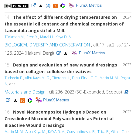
PlumX Metrics
14.
The effect of different drying temperatures on
2024
the essential oil content and chemical composition of
Lavandula angustifolia Mill.
Türkmen M.
,
Eren Y.
,
Maral H.
,
Kaya D. A.
BIOLOGICAL DIVERSITY AND CONSERVATION
, cilt.17, sa.2, ss.121-
PlumX Metrics
126, 2024 (Hakemli Dergi)
15.
Design and evaluation of new wound dressings
2023
based on collagen-cellulose derivatives
Tudoroiu E.
,
Albu Kaya M. G.
,
Titorencu I.
,
Dinu-Pîrvu C. E.
,
Marin M. M.
,
Roșca
A.
, et al.
Materials and Design
, cilt.236, 2023 (SCI-Expanded, Scopus)
PlumX Metrics
16.
Novel Nanocomposite Hydrogels Based on
2023
Crosslinked Microbial Polysaccharide as Potential
Bioactive Wound Dressings
Marin M. M.
,
Albu Kaya M.
,
KAYA D. A.
,
Constantinescu R.
,
Trica B.
,
Gifu I. C.
, et