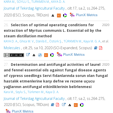
KARA M.
,
SOYLU S.
,
TÜRKMEN M.
,
KAYA D. A.
Journal of Tekirdag Agricultural Faculty
, cilt.17, sa.2, ss.264-275,
PlumX Metrics
2020 (ESCI, Scopus, TRDizin)
26.
Selection of optimal operating conditions for
2020
extraction of Myrtus communis L. Essential oil by the
steam distillation method
KAYA D. A.
,
Ghica M. V.
,
Dănilă E.
,
Öztürk Ş.
,
TÜRKMEN M.
,
Kaya M. G. A.
, et al.
Molecules
, cilt.25, sa.10, 2020 (SCI-Expanded, Scopus)
PlumX Metrics
27.
Determination and antifungal activities of laurel
2020
and fennel essential oils against fungal disease agents
of cypress seedlings Servi fidanlarında sorun olan fungal
hastalık etmenlerine karşı defne ve rezene uçucu
yağlarının antifungal etkinliklerinin belirlenmesi
Kara M.
,
Soylu S.
,
Türkmen M.
,
Kaya D. A.
Journal of Tekirdag Agricultural Faculty
, cilt.17, sa.2, ss.264-275,
2020 (ESCI, Scopus, TRDizin)
PlumX Metrics