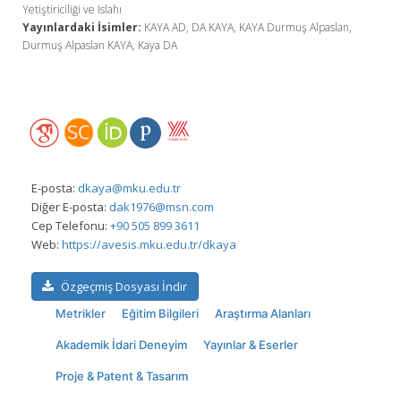
Yetiştiriciliği ve Islahı
Yayınlardaki İsimler:
KAYA AD, DA KAYA, KAYA Durmuş Alpaslan,
Durmuş Alpaslan KAYA, Kaya DA
E-posta:
dkaya@mku.edu.tr
Diğer E-posta:
dak1976@msn.com
Cep Telefonu:
+90 505 899 3611
Web:
https://avesis.mku.edu.tr/dkaya
Özgeçmiş Dosyası İndir
Metrikler
Eğitim Bilgileri
Araştırma Alanları
Akademik İdari Deneyim
Yayınlar & Eserler
Proje & Patent & Tasarım