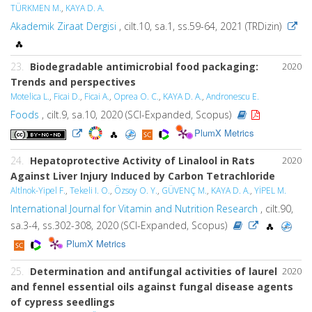
TÜRKMEN M.
,
KAYA D. A.
Akademik Ziraat Dergisi
, cilt.10, sa.1, ss.59-64, 2021 (TRDizin)
23.
Biodegradable antimicrobial food packaging:
2020
Trends and perspectives
Motelica L.
,
Ficai D.
,
Ficai A.
,
Oprea O. C.
,
KAYA D. A.
,
Andronescu E.
Foods
, cilt.9, sa.10, 2020 (SCI-Expanded, Scopus)
PlumX Metrics
24.
Hepatoprotective Activity of Linalool in Rats
2020
Against Liver Injury Induced by Carbon Tetrachloride
Altlnok-Yipel F.
,
Tekeli I. O.
,
Özsoy O. Y.
,
GÜVENÇ M.
,
KAYA D. A.
,
YİPEL M.
International Journal for Vitamin and Nutrition Research
, cilt.90,
sa.3-4, ss.302-308, 2020 (SCI-Expanded, Scopus)
PlumX Metrics
25.
Determination and antifungal activities of laurel
2020
and fennel essential oils against fungal disease agents
of cypress seedlings