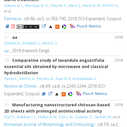
Udeanu D. I.
,
Albu Kaya M. G.
,
Ghica M. V.
,
Marin Ș.
,
Marin M. M.
,
KAYA D. A.
,
et al.
Farmacia
, cilt.66, sa.5, ss.783-790, 2018 (SCI-Expanded, Scopus)
PlumX Metrics
37.
aa
2018
DURAN N.
,
DURMAZ S.
,
KAYA D. A.
aa
, 2018 (Hakemli Dergi)
38.
Comparative study of lavandula angustifolia
2018
essential oils obtained by microwave and classical
hydrodistillation
Danila E.
,
KAYA D. A.
,
Patrascu M.
,
Kaya M. A.
,
Kumbakisaka S.
Revista de Chimie
, cilt.69, sa.8, ss.2240-2244, 2018 (SCI-
PlumX Metrics
Expanded, Scopus)
39.
Manufacturing nanostructured chitosan-based
2018
2D sheets with prolonged antimicrobial activity
Ficai D.
,
Ardelean I. L.
,
Holban A. M.
,
Diţu L. M.
,
Gudovan D.
,
Sönmez M.
, et al.
Romanian Journal of Morphology and Embryology
, cilt.59, sa.2,