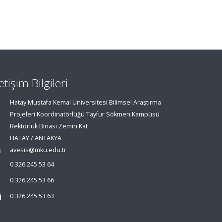
letişim Bilgileri
Hatay Mustafa Kemal Üniversitesi Bilimsel Araştırma
Projeleri Koordinatörlüğü Tayfur Sökmen Kampüsü
Rektörlük Binası Zemin Kat
HATAY / ANTAKYA
avesis@mku.edu.tr
0.326.245 53 64
0.326.245 53 66
0.326.245 53 63