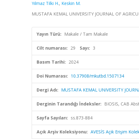
Yılmaz Tilki H.
,
Keskin M.
MUSTAFA KEMAL UNIVERSITY JOURNAL OF AGRICULTURA
Yayın Türü:
Makale / Tam Makale
Cilt numarası:
29
Sayı:
3
Basım Tarihi:
2024
Doi Numarası:
10.37908/mkutbd.1507134
Dergi Adı:
MUSTAFA KEMAL UNIVERSITY JOURNA
Derginin Tarandığı İndeksler:
BIOSIS, CAB Abst
Sayfa Sayıları:
ss.873-884
Açık Arşiv Koleksiyonu:
AVESİS Açık Erişim Kole