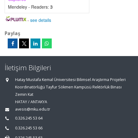
Mendeley - Readers:
3
-
see details
Paylaş
İletişim Bilgileri
Hatay Mustafa Kemal Üniversitesi Bilimsel Araştırma Projeleri
Koordinatörlüğü Tayfur Sökmen Kampüsü Rektörlük Binası
Zemin Kat
HATAY / ANTAKYA
avesis@mku.edu.tr
0.326.245 53 64
0.326.245 53 66
0.326.245 53 63