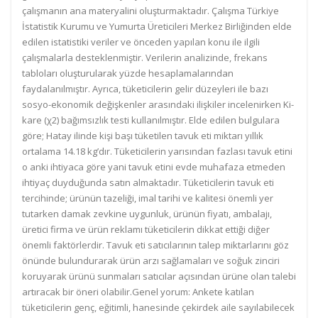
çalışmanın ana materyalini oluşturmaktadır. Çalışma Türkiye
İstatistik Kurumu ve Yumurta Üreticileri Merkez Birliğinden elde
edilen istatistiki veriler ve önceden yapılan konu ile ilgili
çalışmalarla desteklenmiştir. Verilerin analizinde, frekans
tabloları oluşturularak yüzde hesaplamalarından
faydalanılmıştır. Ayrıca, tüketicilerin gelir düzeyleri ile bazı
sosyo-ekonomik değişkenler arasındaki ilişkiler incelenirken Ki-
kare (χ2) bağımsızlık testi kullanılmıştır. Elde edilen bulgulara
göre; Hatay ilinde kişi başı tüketilen tavuk eti miktarı yıllık
ortalama 14.18 kg’dır. Tüketicilerin yarısından fazlası tavuk etini
o anki ihtiyaca göre yani tavuk etini evde muhafaza etmeden
ihtiyaç duyduğunda satın almaktadır. Tüketicilerin tavuk eti
tercihinde; ürünün tazeliği, imal tarihi ve kalitesi önemli yer
tutarken damak zevkine uygunluk, ürünün fiyatı, ambalajı,
üretici firma ve ürün reklamı tüketicilerin dikkat ettiği diğer
önemli faktörlerdir. Tavuk eti satıcılarının talep miktarlarını göz
önünde bulundurarak ürün arzı sağlamaları ve soğuk zinciri
koruyarak ürünü sunmaları satıcılar açısından ürüne olan talebi
artıracak bir öneri olabilir.Genel yorum: Ankete katılan
tüketicilerin genç, eğitimli, hanesinde çekirdek aile sayılabilecek