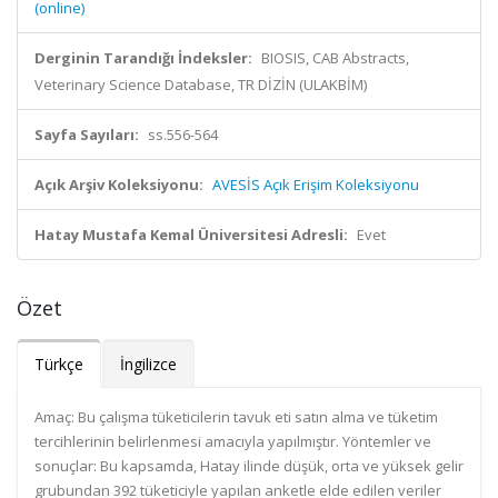
(online)
Derginin Tarandığı İndeksler:
BIOSIS, CAB Abstracts,
Veterinary Science Database, TR DİZİN (ULAKBİM)
Sayfa Sayıları:
ss.556-564
Açık Arşiv Koleksiyonu:
AVESİS Açık Erişim Koleksiyonu
Hatay Mustafa Kemal Üniversitesi Adresli:
Evet
Özet
Türkçe
İngilizce
Amaç: Bu çalışma tüketicilerin tavuk eti satın alma ve tüketim
tercihlerinin belirlenmesi amacıyla yapılmıştır. Yöntemler ve
sonuçlar: Bu kapsamda, Hatay ilinde düşük, orta ve yüksek gelir
grubundan 392 tüketiciyle yapılan anketle elde edilen veriler