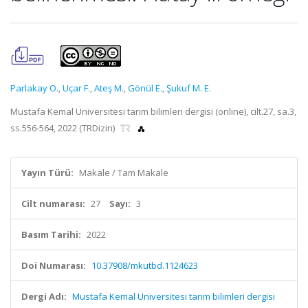
Parlakay O.
,
Uçar F.
,
Ateş M.
,
Gönül E.
,
Şukuf M. E.
Mustafa Kemal Üniversitesi tarım bilimleri dergisi (online), cilt.27, sa.3,
ss.556-564, 2022 (TRDizin)
Yayın Türü:
Makale / Tam Makale
Cilt numarası:
27
Sayı:
3
Basım Tarihi:
2022
Doi Numarası:
10.37908/mkutbd.1124623
Dergi Adı:
Mustafa Kemal Üniversitesi tarım bilimleri dergisi