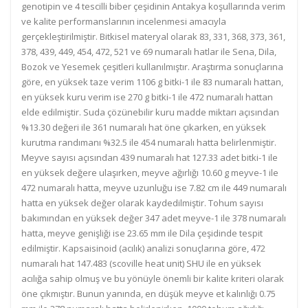
genotipin ve 4 tescilli biber çeşidinin Antakya koşullarında verim
ve kalite performanslarının incelenmesi amacıyla
gerçekleştirilmiştir. Bitkisel materyal olarak 83, 331, 368, 373, 361,
378, 439, 449, 454, 472, 521 ve 69 numaralı hatlar ile Sena, Dila,
Bozok ve Yesemek çeşitleri kullanılmıştır. Araştırma sonuçlarına
göre, en yüksek taze verim 1106 g bitki-1 ile 83 numaralı hattan,
en yüksek kuru verim ise 270 g bitki-1 ile 472 numaralı hattan
elde edilmiştir. Suda çözünebilir kuru madde miktarı açısından
%13.30 değeri ile 361 numaralı hat öne çıkarken, en yüksek
kurutma randımanı %32.5 ile 454 numaralı hatta belirlenmiştir.
Meyve sayısı açısından 439 numaralı hat 127.33 adet bitki-1 ile
en yüksek değere ulaşırken, meyve ağırlığı 10.60 g meyve-1 ile
472 numaralı hatta, meyve uzunluğu ise 7.82 cm ile 449 numaralı
hatta en yüksek değer olarak kaydedilmiştir. Tohum sayısı
bakımından en yüksek değer 347 adet meyve-1 ile 378 numaralı
hatta, meyve genişliği ise 23.65 mm ile Dila çeşidinde tespit
edilmiştir. Kapsaisinoid (acılık) analizi sonuçlarına göre, 472
numaralı hat 147.483 (scoville heat unit) SHU ile en yüksek
acılığa sahip olmuş ve bu yönüyle önemli bir kalite kriteri olarak
öne çıkmıştır. Bunun yanında, en düşük meyve et kalınlığı 0.75