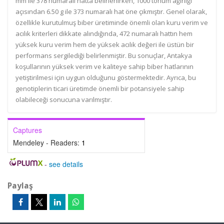
mm ile 378 numaralı hatta belirlenirken, 1000 tohum ağırlığı
açısından 6.50 g ile 373 numaralı hat öne çıkmıştır. Genel olarak,
özellikle kurutulmuş biber üretiminde önemli olan kuru verim ve
acılık kriterleri dikkate alındığında, 472 numaralı hattın hem
yüksek kuru verim hem de yüksek acılık değeri ile üstün bir
performans sergilediği belirlenmiştir. Bu sonuçlar, Antakya
koşullarının yüksek verim ve kaliteye sahip biber hatlarının
yetiştirilmesi için uygun olduğunu göstermektedir. Ayrıca, bu
genotiplerin ticari üretimde önemli bir potansiyele sahip
olabileceği sonucuna varılmıştır.
Captures
Mendeley - Readers:
1
-
see details
Paylaş