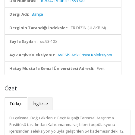
Doi Numarası:
10.53471/bahce.1553749
Dergi Adı:
Bahçe
Derginin Tarandığı İndeksler:
TR DİZİN (ULAKBİM)
Sayfa Sayıları:
ss.93-105
Açık Arşiv Koleksiyonu:
AVESİS Açık Erişim Koleksiyonu
Hatay Mustafa Kemal Üniversitesi Adresli:
Evet
Özet
Türkçe
İngilizce
Bu çalışma, Doğu Akdeniz Geçit Kuşağı Tarımsal Araştırma
Enstitüsü tarafından Kahramanmaraş biberi popülasyonu
içerisinden seleksiyon yoluyla geliştirilen S4 kademesindeki 12