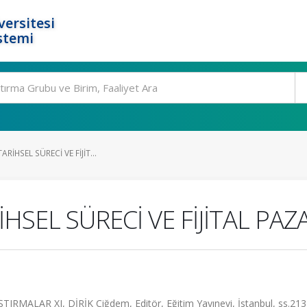
ersitesi
stemi
RİHSEL SÜRECİ VE FİJİT...
İHSEL SÜRECİ VE FİJİTAL PA
LAR XI, DİRİK Çiğdem, Editör, Eğitim Yayınevi, İstanbul, ss.213