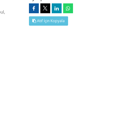
ul,
Atıf İçin Kopyala