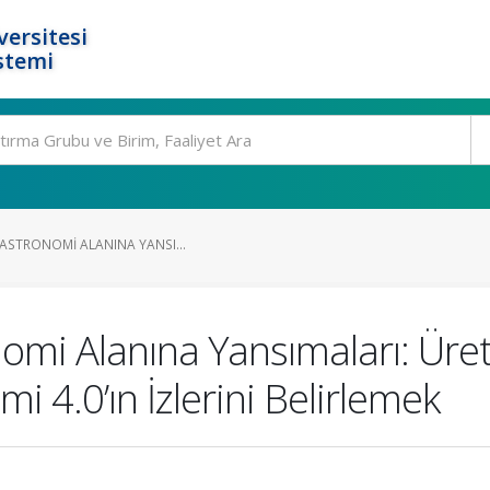
ersitesi
stemi
GASTRONOMI ALANINA YANSI...
onomi Alanına Yansımaları: Ür
 4.0’ın İzlerini Belirlemek