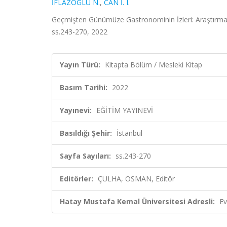
İFLAZOĞLU N.
,
CAN İ. I.
Geçmişten Günümüze Gastronominin İzleri: Araştırmal
ss.243-270, 2022
Yayın Türü:
Kitapta Bölüm / Mesleki Kitap
Basım Tarihi:
2022
Yayınevi:
EĞİTİM YAYINEVİ
Basıldığı Şehir:
İstanbul
Sayfa Sayıları:
ss.243-270
Editörler:
ÇULHA, OSMAN, Editör
Hatay Mustafa Kemal Üniversitesi Adresli:
Ev