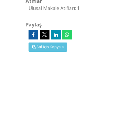
Atıflar
Ulusal Makale Atıfları: 1
Paylaş
Atıf İçin Kopyala