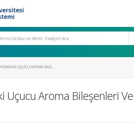
ersitesi
stemi
AĞINDAKI UÇUCU AROMA BILE...
i Uçucu Aroma Bileşenleri Ve