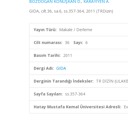
BOZDOĞAN KONUŞKAN D.
,
KARAYİYEN A.
GIDA, cilt.36, sa.6, ss.357-364, 2011 (TRDizin)
Yayın Türü:
Makale / Derleme
Cilt numarası:
36
Sayı:
6
Basım Tarihi:
2011
Dergi Adı:
GIDA
Derginin Tarandığı İndeksler:
TR DİZİN (ULAK
Sayfa Sayıları:
ss.357-364
Hatay Mustafa Kemal Üniversitesi Adresli:
Ev