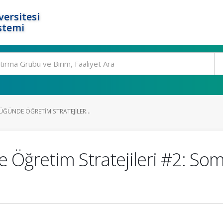
ersitesi
stemi
ĞÜNDE ÖĞRETIM STRATEJILER...
Öğretim Stratejileri #2: So