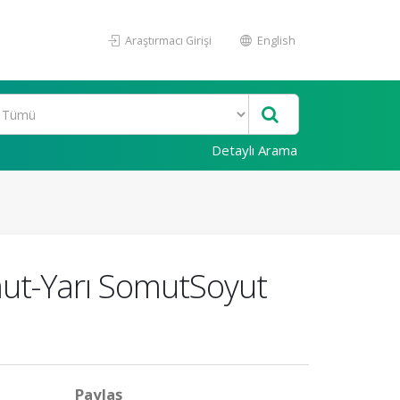
Araştırmacı Girişi
English
Detaylı Arama
mut-Yarı SomutSoyut
Paylaş