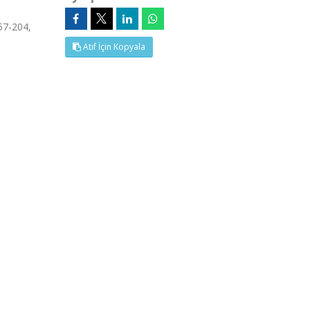
57-204,
Atıf İçin Kopyala