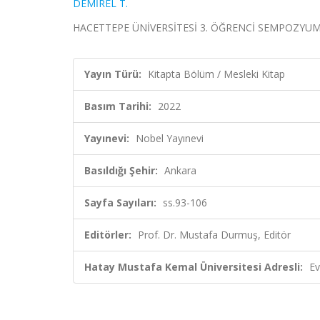
DEMİREL T.
HACETTEPE ÜNİVERSİTESİ 3. ÖĞRENCİ SEMPOZYUMU, Pr
Yayın Türü:
Kitapta Bölüm / Mesleki Kitap
Basım Tarihi:
2022
Yayınevi:
Nobel Yayınevi
Basıldığı Şehir:
Ankara
Sayfa Sayıları:
ss.93-106
Editörler:
Prof. Dr. Mustafa Durmuş, Editör
Hatay Mustafa Kemal Üniversitesi Adresli:
Ev