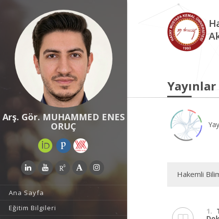
Ha
A
Yayınlar
Arş. Gör. MUHAMMED ENES
Yay
ORUÇ
Hakemli Bili
Ana Sayfa
Eğitim Bilgileri
1.
Dok