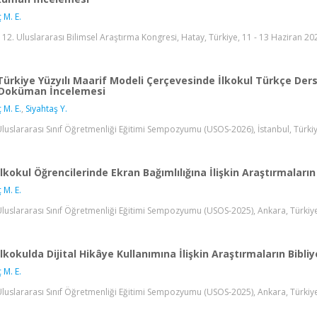
 M. E.
 12. Uluslararası Bilimsel Araştırma Kongresi, Hatay, Türkiye, 11 - 13 Haziran 202
Türkiye Yüzyılı Maarif Modeli Çerçevesinde İlkokul Türkçe Dersi
 Doküman İncelemesi
 M. E.
,
Siyahtaş Y.
Uluslararası Sınıf Öğretmenliği Eğitimi Sempozyumu (USOS-2026), İstanbul, Türkiy
İlkokul Öğrencilerinde Ekran Bağımlılığına İlişkin Araştırmaların
 M. E.
Uluslararası Sınıf Öğretmenliği Eğitimi Sempozyumu (USOS-2025), Ankara, Türkiye,
İlkokulda Dijital Hikâye Kullanımına İlişkin Araştırmaların Bibli
 M. E.
Uluslararası Sınıf Öğretmenliği Eğitimi Sempozyumu (USOS-2025), Ankara, Türkiye,