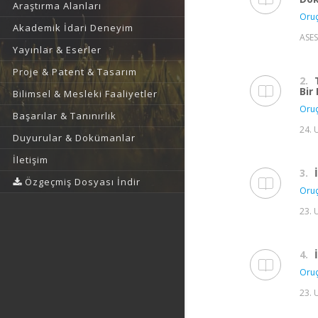
Araştırma Alanları
Oruç
Akademik İdari Deneyim
ASES
Yayınlar & Eserler
Proje & Patent & Tasarım
2.
Bir
Bilimsel & Mesleki Faaliyetler
Oruç
Başarılar & Tanınırlık
24. 
Duyurular & Dokümanlar
İletişim
3.
Özgeçmiş Dosyası İndir
Oruç
23. 
4.
Oruç
23. 