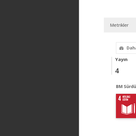
Metrikler
Daha
Yayın
4
BM Sürdü