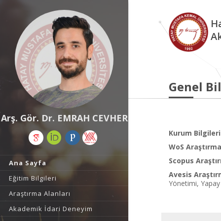
Ha
A
Genel Bil
Arş. Gör. Dr. EMRAH CEVHER
Kurum Bilgileri
WoS Araştırma 
Scopus Araştır
Ana Sayfa
Avesis Araştır
Eğitim Bilgileri
Yönetimi, Yapay 
Araştırma Alanları
Akademik İdari Deneyim