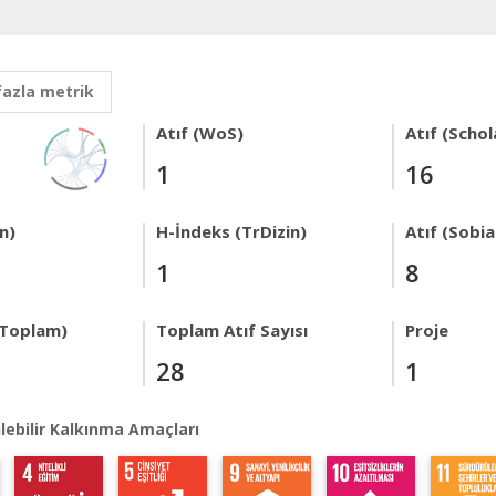
fazla metrik
Atıf (WoS)
Atıf (Schol
1
16
n)
H-İndeks (TrDizin)
Atıf (Sobi
1
8
 Toplam)
Toplam Atıf Sayısı
Proje
28
1
lebilir Kalkınma Amaçları