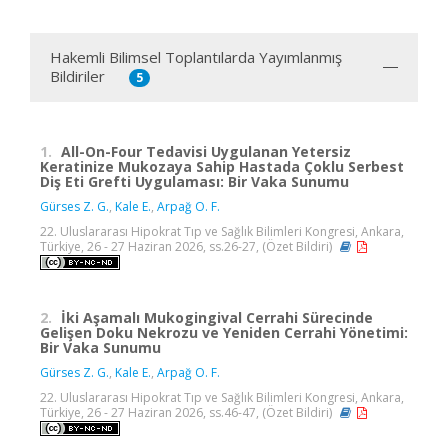
Hakemli Bilimsel Toplantılarda Yayımlanmış
Bildiriler
5
1.
All-On-Four Tedavisi Uygulanan Yetersiz
Keratinize Mukozaya Sahip Hastada Çoklu Serbest
Diş Eti Grefti Uygulaması: Bir Vaka Sunumu
Gürses Z. G.
,
Kale E.
,
Arpağ O. F.
22. Uluslararası Hipokrat Tıp ve Sağlık Bilimleri Kongresi, Ankara,
Türkiye, 26 - 27 Haziran 2026, ss.26-27, (Özet Bildiri)
2.
İki Aşamalı Mukogingival Cerrahi Sürecinde
Gelişen Doku Nekrozu ve Yeniden Cerrahi Yönetimi:
Bir Vaka Sunumu
Gürses Z. G.
,
Kale E.
,
Arpağ O. F.
22. Uluslararası Hipokrat Tıp ve Sağlık Bilimleri Kongresi, Ankara,
Türkiye, 26 - 27 Haziran 2026, ss.46-47, (Özet Bildiri)