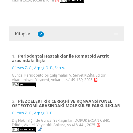
Kasım 2024, (Özet Bildiri)
Kitaplar
2
1.
Periodontal Hastalıklar ile Romatoid Artrit
arasındaki İlişki
Gürses Z. G.
,
Arpağ O. F.
,
Sarı A.
Güncel Periodontoloji Çalışmaları V, Servet KESİM, Editör,
Akademisyen Yayınevi, Ankara, ss.149-189, 2025
2.
PİEZOELEKTRİK CERRAHİ VE KONVANSİYONEL
OSTEOTOMİ ARASINDAKİ MOLEKÜLER FARKLILIKLAR
Gürses Z. G.
,
Arpağ O. F.
Diş Hekimliğinde Güncel Yaklaşımlar, DORUK ERCAN CENK,
Editör, Vizetek Yayıncılık, Ankara, ss.418-441, 2025