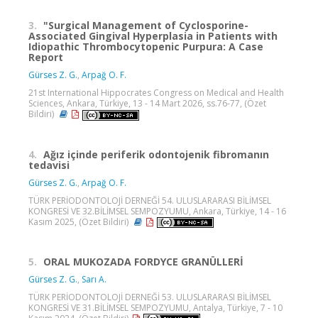
3.
"Surgical Management of Cyclosporine-
Associated Gingival Hyperplasia in Patients with
Idiopathic Thrombocytopenic Purpura: A Case
Report
Gürses Z. G.
,
Arpağ O. F.
21st International Hippocrates Congress on Medical and Health
Sciences, Ankara, Türkiye, 13 - 14 Mart 2026, ss.76-77, (Özet
Bildiri)
4.
Ağız içinde periferik odontojenik fibromanın
tedavisi
Gürses Z. G.
,
Arpağ O. F.
TÜRK PERİODONTOLOJİ DERNEĞİ 54. ULUSLARARASI BİLİMSEL
KONGRESİ VE 32.BİLİMSEL SEMPOZYUMU, Ankara, Türkiye, 14 - 16
Kasım 2025, (Özet Bildiri)
5.
ORAL MUKOZADA FORDYCE GRANÜLLERİ
Gürses Z. G.
,
Sarı A.
TÜRK PERİODONTOLOJİ DERNEĞİ 53. ULUSLARARASI BİLİMSEL
KONGRESİ VE 31.BİLİMSEL SEMPOZYUMU, Antalya, Türkiye, 7 - 10