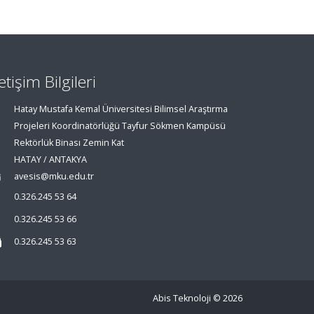
letişim Bilgileri
Hatay Mustafa Kemal Üniversitesi Bilimsel Araştırma
Projeleri Koordinatörlüğü Tayfur Sökmen Kampüsü
Rektörlük Binası Zemin Kat
HATAY / ANTAKYA
avesis@mku.edu.tr
0.326.245 53 64
0.326.245 53 66
0.326.245 53 63
Abis Teknoloji
© 2026