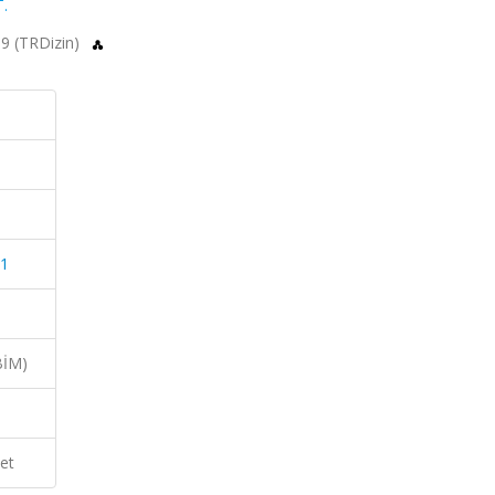
.
19 (TRDizin)
21
BİM)
et