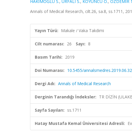
HAKİMOĞLU S.
,
URFALI S.
,
KOYUNCU O.
,
ÖZDEMİR T
Annals of Medical Research, cilt.26, sa.8, ss.1711, 20
Yayın Türü:
Makale / Vaka Takdimi
Cilt numarası:
26
Sayı:
8
Basım Tarihi:
2019
Doi Numarası:
10.5455/annalsmedres.2019.06.3
Dergi Adı:
Annals of Medical Research
Derginin Tarandığı İndeksler:
TR DİZİN (ULAK
Sayfa Sayıları:
ss.1711
Hatay Mustafa Kemal Üniversitesi Adresli:
Ev