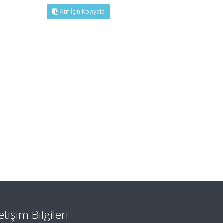
Atıf İçin Kopyala
letişim Bilgileri