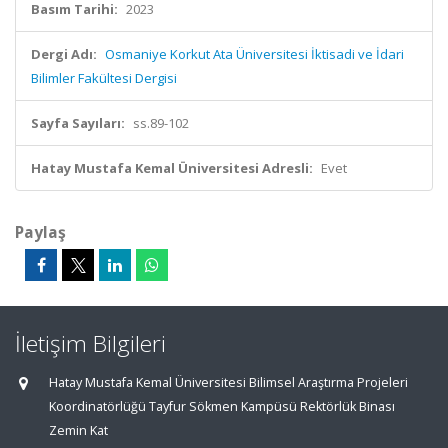
Basım Tarihi:
2023
Dergi Adı:
Osmaniye Korkut Ata Üniversitesi İktisadi ve İdari
Bilimler Fakültesi Dergisi
Sayfa Sayıları:
ss.89-102
Hatay Mustafa Kemal Üniversitesi Adresli:
Evet
Paylaş
İletişim Bilgileri
Hatay Mustafa Kemal Üniversitesi Bilimsel Araştırma Projeleri
Koordinatörlüğü Tayfur Sökmen Kampüsü Rektörlük Binası
Zemin Kat