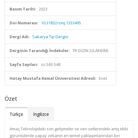
Basım Tarihi:
2023
Doi Numarası:
10.31832/smj.1333495
Dergi Adı:
Sakarya Tıp Dergisi
Derginin Tarandığı İndeksler:
TR DİZİN (ULAKBİM)
Sayfa Sayıları:
ss.543-548
Hatay Mustafa Kemal Üniversitesi Adresli:
Evet
Özet
Türkçe
İngilizce
Amaç Teknolojideki son gelişmeler ve veri setlerindeki artış tıbbi
görüntülerde yapay zekanın en temel yaklaşımlarından biri