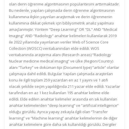
olan derin öğrenme algoritmasının popülaritesini arttırmaktadır.
Bu nedenle, yapılan çalışmada derin öğrenme algoritmasının
kullanımına ilişkin yayınları araştırmak ve derin öğrenmenin
kullanımına dikkat çekmek için bibliyometrik analiz yapılması
amaçlanmıştır. Yöntem "Deep Learning" OR "DL" AND "Medical
Imaging" AND “Radiology” anahtar kelimeleri kullanılarak 2019
ile 2022 yıllarında yayınlanan veriler Web of Science Core
Collection (WOSCC) veritabanından elde edildi. WOS
veritabanında araştırma alanı (Research areas) “Radiology
Nuclear medicine medical imaging” ve ülke (Region/Country)
alanı “Turkey” ve doküman tipi (Document type) “article” olanlar
çalışmaya dahil edildi. Bulgular Yapılan çalışmada araştırılan
konu ile ilgili toplam 259 yazardan en az 1 yayını ve 1 atıfı
olacak şekilde seçim yapıldığında 211 yazar elde edildi. Yazarlar
tarafından en az 1 kez kullanılan 195 anahtar kelime elde
edildi. Elde edilen anahtar kelimeler arasında en sık kullanılan
anahtar kelimelerden “deep learning” ve “artificial intelligence”
olduğu görüldü. Ayrıca yapay zekayla ilgili olan “Transfer
learning” ve “Machine learning” anahtar kelimelerinin de diğer
anahtar kelimelere göre daha sık kullanıldığı görüldü. Dergiler