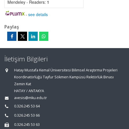
Mendeley - Readers:
1
-
see details
Paylaş
İletişim Bilgileri
Hatay Mustafa Kemal Üniversitesi Bilimsel Araştırma Projeleri
Koordinatörlüğü Tayfur Sökmen Kampüsü Rektörlük Binası
Zemin Kat
HATAY / ANTAKYA
avesis@mku.edu.tr
0.326.245 53 64
0.326.245 53 66
0.326.245 53 63