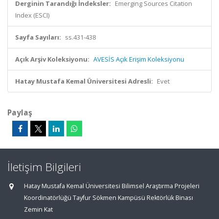
Derginin Tarandığı İndeksler:
Emerging Sources Citation
Index (ESCI)
Sayfa Sayıları:
ss.431-438
Açık Arşiv Koleksiyonu:
AVESİS Açık Erişim Koleksiyonu
Hatay Mustafa Kemal Üniversitesi Adresli:
Evet
Paylaş
İletişim Bilgileri
Hatay Mustafa Kemal Üniversitesi Bilimsel Araştırma Projeleri
Koordinatörlüğü Tayfur Sökmen Kampüsü Rektörlük Binası
Zemin Kat