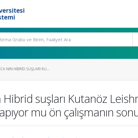
ersitesi
stemi
CA NIN HIBRID SUŞLARI KU...
 Hibrid suşları Kutanöz Leishm
yapıyor mu ön çalışmanın sonu