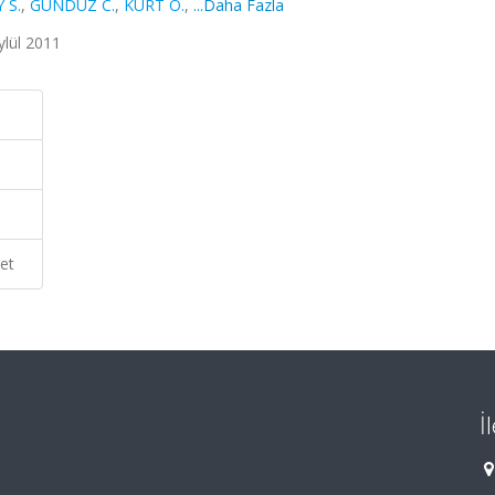
 S.
,
GÜNDÜZ C.
,
KURT Ö.
,
...Daha Fazla
ylül 2011
et
İ