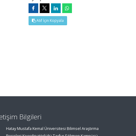
Atıf İçin Kopyala
letişim Bilgileri
Hatay Mustafa Kemal Üniversitesi Bilimsel Araştırma
Projeleri Koordinatörlüğü Tayfur Sökmen Kampüsü