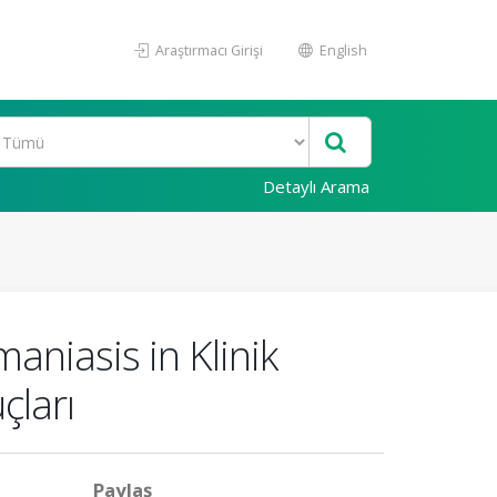
Araştırmacı Girişi
English
Detaylı Arama
aniasis in Klinik
çları
Paylaş