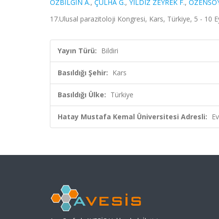
ÖZBİLGİN A.
,
ÇULHA G.
,
YILDIZ ZEYREK F.
,
ÖZENSOY
17.Ulusal parazitoloji Kongresi, Kars, Türkiye, 5 - 10 E
Yayın Türü:
Bildiri
Basıldığı Şehir:
Kars
Basıldığı Ülke:
Türkiye
Hatay Mustafa Kemal Üniversitesi Adresli:
Ev