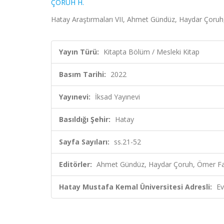
ÇORUH H.
Hatay Araştırmaları VII, Ahmet Gündüz, Haydar Çoruh,
Yayın Türü:
Kitapta Bölüm / Mesleki Kitap
Basım Tarihi:
2022
Yayınevi:
İksad Yayınevi
Basıldığı Şehir:
Hatay
Sayfa Sayıları:
ss.21-52
Editörler:
Ahmet Gündüz, Haydar Çoruh, Ömer Fa
Hatay Mustafa Kemal Üniversitesi Adresli:
Ev