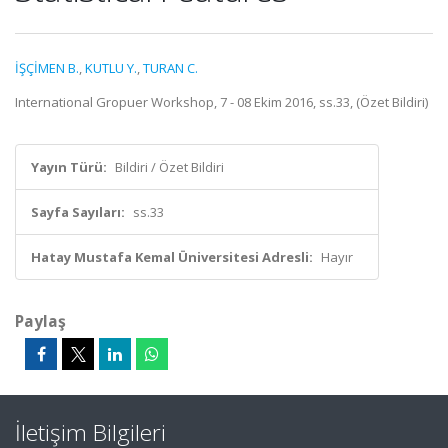
İŞÇİMEN B.
,
KUTLU Y.
,
TURAN C.
International Gropuer Workshop, 7 - 08 Ekim 2016, ss.33, (Özet Bildiri)
Yayın Türü:
Bildiri / Özet Bildiri
Sayfa Sayıları:
ss.33
Hatay Mustafa Kemal Üniversitesi Adresli:
Hayır
Paylaş
İletişim Bilgileri