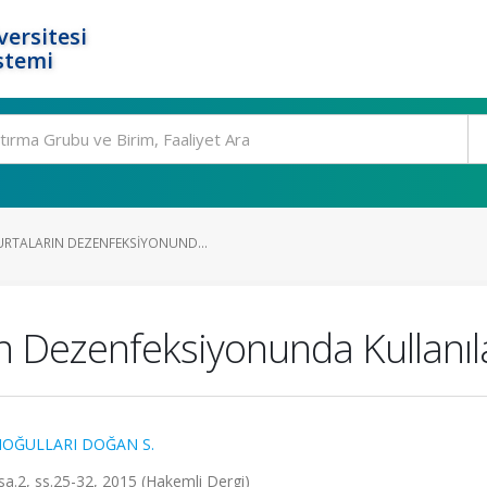
ersitesi
stemi
RTALARIN DEZENFEKSIYONUND...
ın Dezenfeksiyonunda Kullanıl
OĞULLARI DOĞAN S.
, sa.2, ss.25-32, 2015 (Hakemli Dergi)