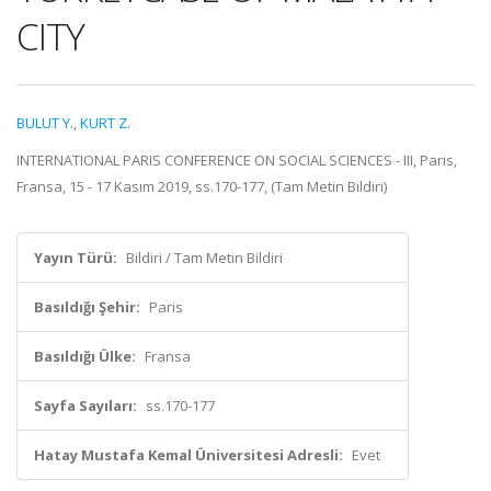
CITY
BULUT Y.
,
KURT Z.
INTERNATIONAL PARIS CONFERENCE ON SOCIAL SCIENCES - III, Paris,
Fransa, 15 - 17 Kasım 2019, ss.170-177, (Tam Metin Bildiri)
Yayın Türü:
Bildiri / Tam Metin Bildiri
Basıldığı Şehir:
Paris
Basıldığı Ülke:
Fransa
Sayfa Sayıları:
ss.170-177
Hatay Mustafa Kemal Üniversitesi Adresli:
Evet