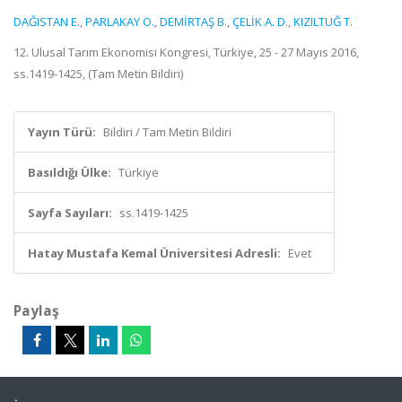
DAĞISTAN E.
,
PARLAKAY O.
,
DEMİRTAŞ B.
,
ÇELİK A. D.
,
KIZILTUĞ T.
12. Ulusal Tarım Ekonomisi Kongresi, Türkiye, 25 - 27 Mayıs 2016,
ss.1419-1425, (Tam Metin Bildiri)
Yayın Türü:
Bildiri / Tam Metin Bildiri
Basıldığı Ülke:
Türkiye
Sayfa Sayıları:
ss.1419-1425
Hatay Mustafa Kemal Üniversitesi Adresli:
Evet
Paylaş