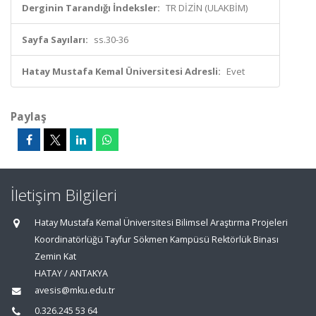
Derginin Tarandığı İndeksler:
TR DİZİN (ULAKBİM)
Sayfa Sayıları:
ss.30-36
Hatay Mustafa Kemal Üniversitesi Adresli:
Evet
Paylaş
İletişim Bilgileri
Hatay Mustafa Kemal Üniversitesi Bilimsel Araştırma Projeleri
Koordinatörlüğü Tayfur Sökmen Kampüsü Rektörlük Binası
Zemin Kat
HATAY / ANTAKYA
avesis@mku.edu.tr
0.326.245 53 64