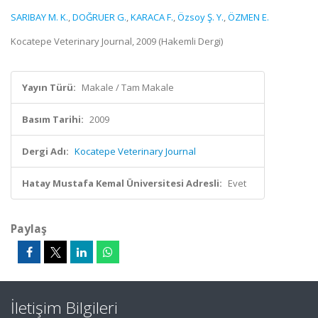
SARIBAY M. K.
,
DOĞRUER G.
,
KARACA F.
,
Özsoy Ş. Y.
,
ÖZMEN E.
Kocatepe Veterinary Journal, 2009 (Hakemli Dergi)
Yayın Türü:
Makale / Tam Makale
Basım Tarihi:
2009
Dergi Adı:
Kocatepe Veterinary Journal
Hatay Mustafa Kemal Üniversitesi Adresli:
Evet
Paylaş
İletişim Bilgileri