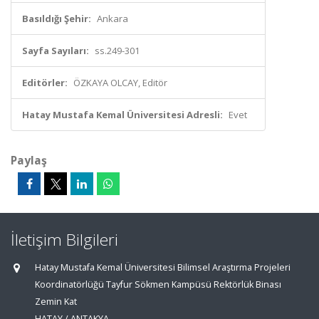
Basıldığı Şehir:
Ankara
Sayfa Sayıları:
ss.249-301
Editörler:
ÖZKAYA OLCAY, Editör
Hatay Mustafa Kemal Üniversitesi Adresli:
Evet
Paylaş
İletişim Bilgileri
Hatay Mustafa Kemal Üniversitesi Bilimsel Araştırma Projeleri
Koordinatörlüğü Tayfur Sökmen Kampüsü Rektörlük Binası
Zemin Kat
HATAY / ANTAKYA