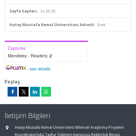
Sayfa Sayıları:
ss.25-33
Hatay Mustafa Kemal Üniversitesi Adresli:
Evet
Captures
Mendeley - Readers:
2
-
see details
Paylaş
İletişim Bilgileri
Hatay Mustafa Kemal Üniversitesi Bilimsel Araştırma Projeleri
Koordinatörlüğü Tayfur Sökmen Kampüsü Rektörlük Binası