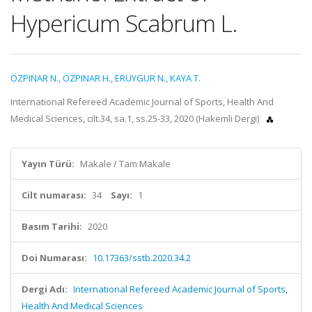
Hypericum Scabrum L.
ÖZPINAR N.
,
ÖZPINAR H.
,
ERUYGUR N.
,
KAYA T.
International Refereed Academic Journal of Sports, Health And
Medical Sciences, cilt.34, sa.1, ss.25-33, 2020 (Hakemli Dergi)
Yayın Türü:
Makale / Tam Makale
Cilt numarası:
34
Sayı:
1
Basım Tarihi:
2020
Doi Numarası:
10.17363/sstb.2020.34.2
Dergi Adı:
International Refereed Academic Journal of Sports,
Health And Medical Sciences