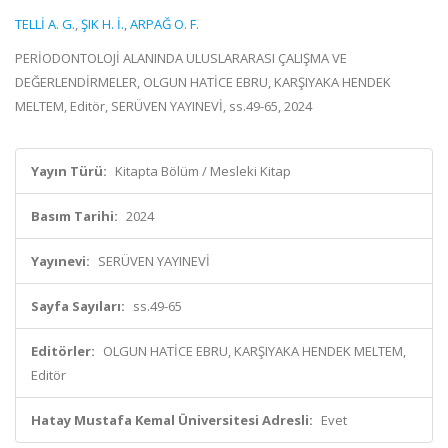
TELLİ A. G.
,
ŞIK H. İ.
,
ARPAĞ O. F.
PERİODONTOLOJİ ALANINDA ULUSLARARASI ÇALIŞMA VE
DEĞERLENDİRMELER, OLGUN HATİCE EBRU, KARŞIYAKA HENDEK
MELTEM, Editör, SERÜVEN YAYINEVİ, ss.49-65, 2024
Yayın Türü:
Kitapta Bölüm / Mesleki Kitap
Basım Tarihi:
2024
Yayınevi:
SERÜVEN YAYINEVİ
Sayfa Sayıları:
ss.49-65
Editörler:
OLGUN HATİCE EBRU, KARŞIYAKA HENDEK MELTEM,
Editör
Hatay Mustafa Kemal Üniversitesi Adresli:
Evet