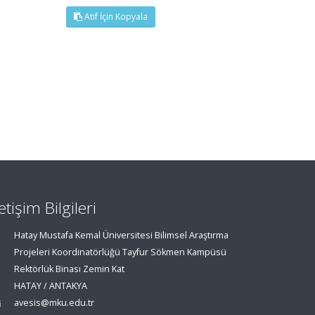
Atıf İçin Kopyala
letişim Bilgileri
Hatay Mustafa Kemal Üniversitesi Bilimsel Araştırma
Projeleri Koordinatörlüğü Tayfur Sökmen Kampüsü
Rektörlük Binası Zemin Kat
HATAY / ANTAKYA
avesis@mku.edu.tr