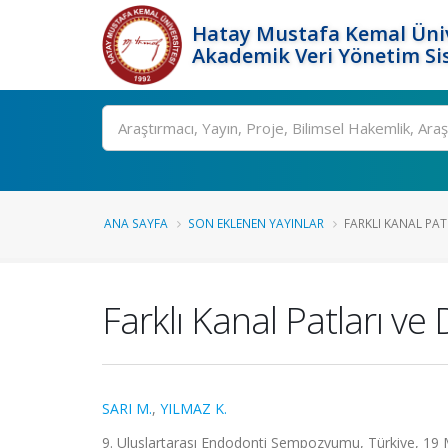
Hatay Mustafa Kemal Üniv
Akademik Veri Yönetim Si
Ara
ANA SAYFA
SON EKLENEN YAYINLAR
FARKLI KANAL PATL
Farklı Kanal Patları ve
SARI M.
,
YILMAZ K.
9. Uluslartarası Endodonti Sempozyumu, Türkiye, 19 Ma