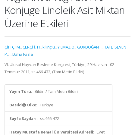
Konjuge Linoleik Asit Miktarı
Üzerine Etkileri
ÇİFTÇİ M.
,
ÇERÇİ İ. H.
,
kılınç ü.
,
YILMAZ Ö.
,
GÜRDOĞAN F.
,
TATLI SEVEN
P.
,
...Daha Fazla
VI. Ulusal Hayvan Besleme Kongresi, Türkiye, 29 Haziran - 02
Temmuz 2011, ss.466-472, (Tam Metin Bildiri)
Yayın Türü:
Bildiri / Tam Metin Bildiri
Basıldığı Ülke:
Türkiye
Sayfa Sayıları:
ss.466-472
Hatay Mustafa Kemal Üniversitesi Adresli:
Evet