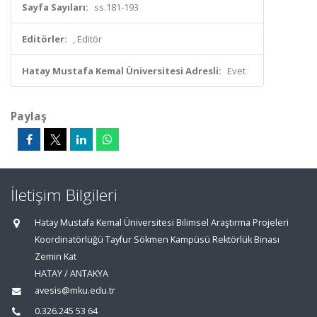
Sayfa Sayıları:
ss.181-193
Editörler:
, Editör
Hatay Mustafa Kemal Üniversitesi Adresli:
Evet
Paylaş
İletişim Bilgileri
Hatay Mustafa Kemal Üniversitesi Bilimsel Araştırma Projeleri
Koordinatörlüğü Tayfur Sökmen Kampüsü Rektörlük Binası
Zemin Kat
HATAY / ANTAKYA
avesis@mku.edu.tr
0.326.245 53 64