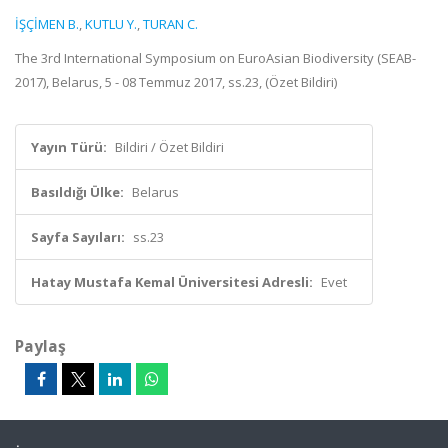
İŞÇİMEN B.
,
KUTLU Y.
,
TURAN C.
The 3rd International Symposium on EuroAsian Biodiversity (SEAB-
2017), Belarus, 5 - 08 Temmuz 2017, ss.23, (Özet Bildiri)
Yayın Türü:
Bildiri / Özet Bildiri
Basıldığı Ülke:
Belarus
Sayfa Sayıları:
ss.23
Hatay Mustafa Kemal Üniversitesi Adresli:
Evet
Paylaş