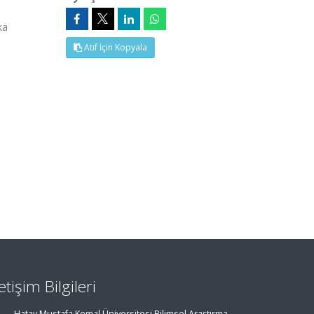
ka
Atıf İçin Kopyala
letişim Bilgileri
Hatay Mustafa Kemal Üniversitesi Bilimsel Araştırma