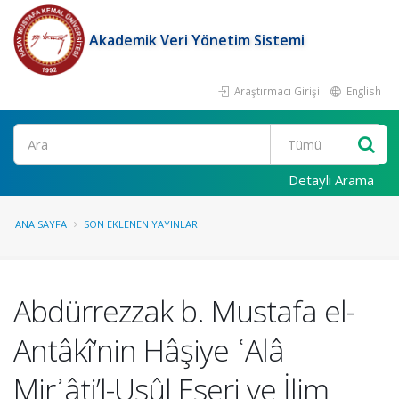
Akademik Veri Yönetim Sistemi
Araştırmacı Girişi
English
Ara
Detaylı Arama
ANA SAYFA
SON EKLENEN YAYINLAR
Abdürrezzak b. Mustafa el-
Antâkî’nin Hâşiye ʿAlâ
Mirʾâti’l-Usûl Eseri ve İlim