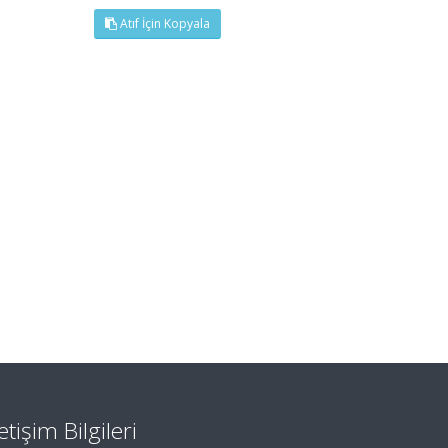
Atıf İçin Kopyala
letişim Bilgileri