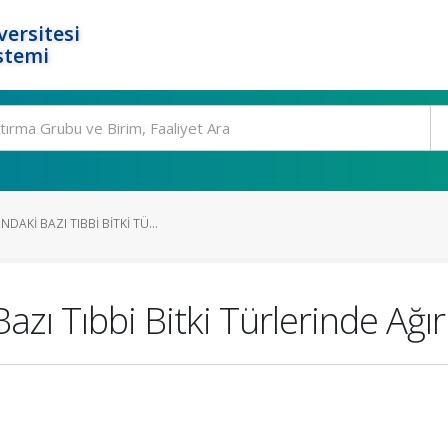
ersitesi
stemi
AKI BAZI TIBBI BITKI TÜ...
zı Tıbbi Bitki Türlerinde Ağır