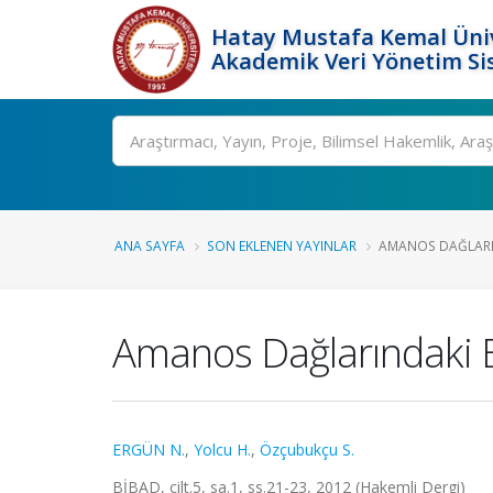
Hatay Mustafa Kemal Üniv
Akademik Veri Yönetim Si
Ara
ANA SAYFA
SON EKLENEN YAYINLAR
AMANOS DAĞLARIND
Amanos Dağlarındaki Ba
ERGÜN N.
,
Yolcu H.
,
Özçubukçu S.
BİBAD, cilt.5, sa.1, ss.21-23, 2012 (Hakemli Dergi)