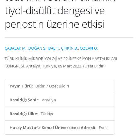
tiyol-disülfit dengesi ve
periostin üzerine etkisi
ÇABALAK M.
,
DOĞAN S.
,
BAL T.
,
ÇİRKİN B.
,
ÖZCAN O.
TÜRK KLİNİK MİKROBİYOLOJİ VE 22.İNFEKSİYON HASTALIKLARI
KONGRESİ, Antalya, Türkiye, 09 Mart 2022, (Özet Bildiri)
Yayın Türü:
Bildiri / Özet Bildiri
Basıldığı Şehir:
Antalya
Basıldığı Ülke:
Türkiye
Hatay Mustafa Kemal Üniversitesi Adresli:
Evet