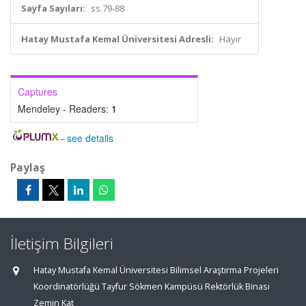
Sayfa Sayıları:
ss.79-88
Hatay Mustafa Kemal Üniversitesi Adresli:
Hayır
Captures
Mendeley - Readers:
1
-
see details
Paylaş
İletişim Bilgileri
Hatay Mustafa Kemal Üniversitesi Bilimsel Araştırma Projeleri
Koordinatörlüğü Tayfur Sökmen Kampüsü Rektörlük Binası
Zemin Kat