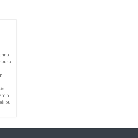
arına
Mebusu
e
ın
,
kin
nemin
rak bu