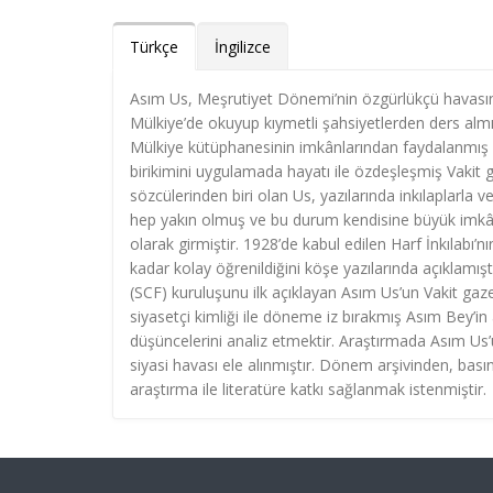
Türkçe
İngilizce
Asım Us, Meşrutiyet Dönemi’nin özgürlükçü havasın
Mülkiye’de okuyup kıymetli şahsiyetlerden ders almış
Mülkiye kütüphanesinin imkânlarından faydalanmış ve 
birikimini uygulamada hayatı ile özdeşleşmiş Vakit 
sözcülerinden biri olan Us, yazılarında inkılaplarla 
hep yakın olmuş ve bu durum kendisine büyük imkân
olarak girmiştir. 1928’de kabul edilen Harf İnkılabı’
kadar kolay öğrenildiğini köşe yazılarında açıklamış
(SCF) kuruluşunu ilk açıklayan Asım Us’un Vakit gaze
siyasetçi kimliği ile döneme iz bırakmış Asım Bey’in
düşüncelerini analiz etmektir. Araştırmada Asım Us
siyasi havası ele alınmıştır. Dönem arşivinden, basın
araştırma ile literatüre katkı sağlanmak istenmiştir.