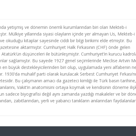
da yetişmiş ve dönemin önemli kurumlarından biri olan Mekteb-i
tır. Mülkiye yıllarında siyasi olayların içinde yer almayan Us, Mekteb-i
okuduğu kitaplar sayesinde ciddi bir bilgi birikimi elde etmiştir. Bu
gazetesine aktarmıştır. Cumhuriyet Halk Fırkasının (CHF) önde gelen
ve Atatürk’ün düşünceleri ile bütünleşmiştir. Cumhuriyet’in kurucu kadrol
lar sağlamıştır. Bu sayede 1927 genel seçimlerinde Meclise Artvin 
nın en büyük destekleyicilerinden biri olup, uygulamada yeni alfabenin n
tır. 1930’da muhalif parti olarak kurulacak Serbest Cumhuriyet Fırkası’n
tesidir. Bu çalışmanın amacı da gazeteci kimliği ile Türk basın tarihine
 anılarını, Vakit’in anatomisini ortaya koymak ve kendisinin döneme iliş
’un sadece biyografisi değil aynı zamanda yazdığı makaleler ve bir dö
ından, zabıtlarından, yerli ve yabancı tanıkların anılarından faydalanıla