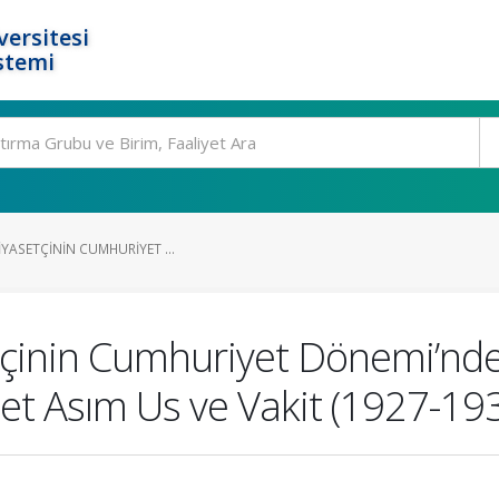
ersitesi
stemi
IYASETÇININ CUMHURIYET ...
etçinin Cumhuriyet Dönemi’nde
et Asım Us ve Vakit (1927-19