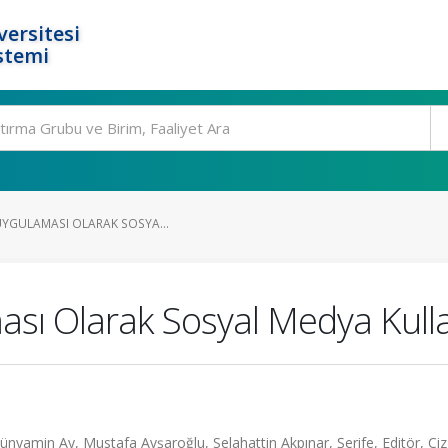
ersitesi
stemi
 UYGULAMASI OLARAK SOSYA...
aması Olarak Sosyal Medya Kull
ünyamin Ay, Mustafa Avşaroğlu, Selahattin Akpınar, Şerife, Editör, Çiz