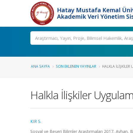
Hatay Mustafa Kemal Üniv
Akademik Veri Yönetim Si
Ara
ANA SAYFA
SON EKLENEN YAYINLAR
HALKLA İLIŞKILER
Halkla İlişkiler Uygul
KIR S.
Sosyal ve Beşeri Bilimler Araştırmaları 2017, Ayhan, B