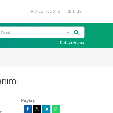
Araştırmacı Girişi
English
Detaylı Arama
anımı
Paylaş
gi