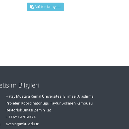
Atıf İçin Kopyala
letişim Bilgileri
Hatay Mustafa Kemal Üniversitesi Bilimsel Araştırma
Projeleri Koordinatörlüğü Tayfur Sökmen Kampüsü
Rektörlük Binası Zemin Kat
HATAY / ANTAKYA
avesis@mku.edu.tr