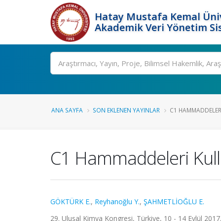
Hatay Mustafa Kemal Üniv
Akademik Veri Yönetim Si
Ara
ANA SAYFA
SON EKLENEN YAYINLAR
C1 HAMMADDELERI 
C1 Hammaddeleri Kullan
GÖKTÜRK E.
,
Reyhanoğlu Y.
,
ŞAHMETLİOĞLU E.
29. Ulusal Kimya Kongresi, Türkiye, 10 - 14 Eylül 2017, 