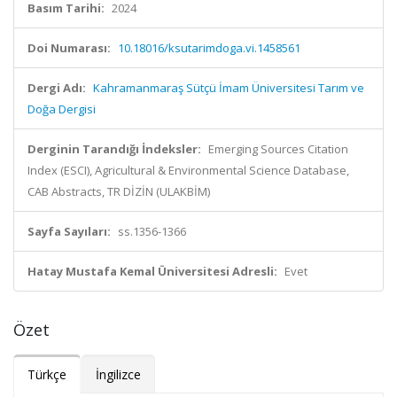
Basım Tarihi:
2024
Doi Numarası:
10.18016/ksutarimdoga.vi.1458561
Dergi Adı:
Kahramanmaraş Sütçü İmam Üniversitesi Tarım ve
Doğa Dergisi
Derginin Tarandığı İndeksler:
Emerging Sources Citation
Index (ESCI), Agricultural & Environmental Science Database,
CAB Abstracts, TR DİZİN (ULAKBİM)
Sayfa Sayıları:
ss.1356-1366
Hatay Mustafa Kemal Üniversitesi Adresli:
Evet
Özet
Türkçe
İngilizce