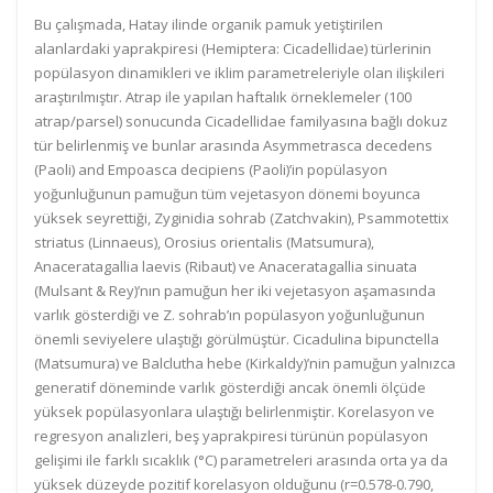
Bu çalışmada, Hatay ilinde organik pamuk yetiştirilen
alanlardaki yaprakpiresi (Hemiptera: Cicadellidae) türlerinin
popülasyon dinamikleri ve iklim parametreleriyle olan ilişkileri
araştırılmıştır. Atrap ile yapılan haftalık örneklemeler (100
atrap/parsel) sonucunda Cicadellidae familyasına bağlı dokuz
tür belirlenmiş ve bunlar arasında Asymmetrasca decedens
(Paoli) and Empoasca decipiens (Paoli)’in popülasyon
yoğunluğunun pamuğun tüm vejetasyon dönemi boyunca
yüksek seyrettiği, Zyginidia sohrab (Zatchvakin), Psammotettix
striatus (Linnaeus), Orosius orientalis (Matsumura),
Anaceratagallia laevis (Ribaut) ve Anaceratagallia sinuata
(Mulsant & Rey)’nın pamuğun her iki vejetasyon aşamasında
varlık gösterdiği ve Z. sohrab’ın popülasyon yoğunluğunun
önemli seviyelere ulaştığı görülmüştür. Cicadulina bipunctella
(Matsumura) ve Balclutha hebe (Kirkaldy)’nin pamuğun yalnızca
generatif döneminde varlık gösterdiği ancak önemli ölçüde
yüksek popülasyonlara ulaştığı belirlenmiştir. Korelasyon ve
regresyon analizleri, beş yaprakpiresi türünün popülasyon
gelişimi ile farklı sıcaklık (°C) parametreleri arasında orta ya da
yüksek düzeyde pozitif korelasyon olduğunu (r=0.578-0.790,