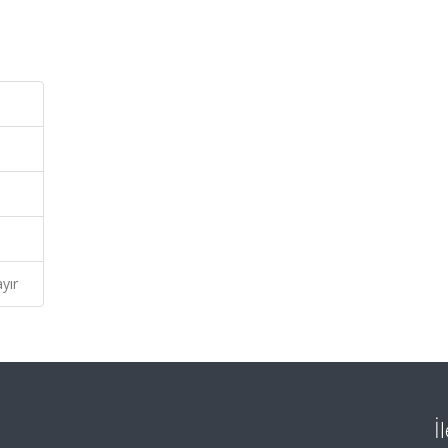
yır
İ