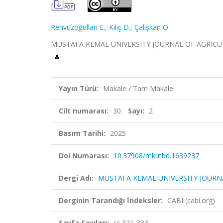
Renvüzoğulları E.
,
Kılıç D.
,
Çalışkan O.
MUSTAFA KEMAL UNIVERSITY JOURNAL OF AGRICULTURA
Yayın Türü:
Makale / Tam Makale
Cilt numarası:
30
Sayı:
2
Basım Tarihi:
2025
Doi Numarası:
10.37908/mkutbd.1639237
Dergi Adı:
MUSTAFA KEMAL UNIVERSITY JOURNA
Derginin Tarandığı İndeksler:
CABI (cabi.org)
Sayfa Sayıları:
ss.321-333