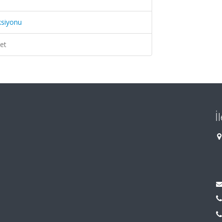
ksiyonu
et
İ