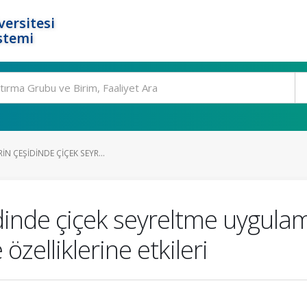
ersitesi
stemi
IN ÇEŞIDINDE ÇIÇEK SEYR...
şidinde çiçek seyreltme uygula
özelliklerine etkileri