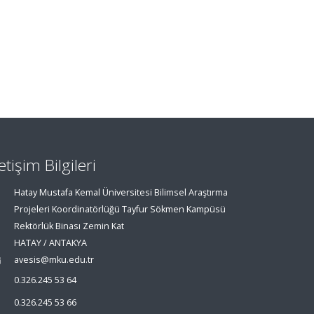
letişim Bilgileri
Hatay Mustafa Kemal Üniversitesi Bilimsel Araştırma
Projeleri Koordinatörlüğü Tayfur Sökmen Kampüsü
Rektörlük Binası Zemin Kat
HATAY / ANTAKYA
avesis@mku.edu.tr
0.326.245 53 64
0.326.245 53 66