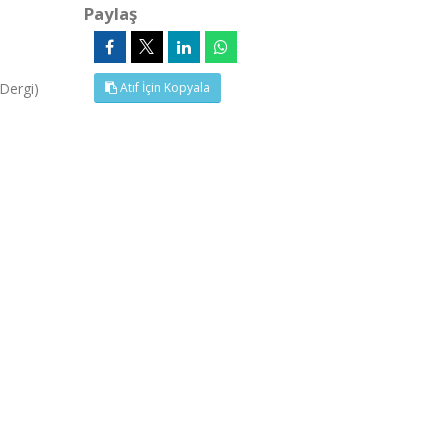
Paylaş
Dergi)
Atıf İçin Kopyala