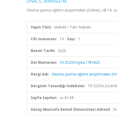
UYSAL S.
,
KÖROĞLU M.
Okuma yazma eğitimi araştırmaları (Online), cilt.14, s
Yayın Türü:
Makale / Tam Makale
Cilt numarası:
14
Sayı:
1
Basım Tarihi:
2026
Doi Numarası:
10.35233/oyea.1781825
Dergi Adı:
Okuma yazma eğitimi araştırmaları (On
Derginin Tarandığı İndeksler:
TR DİZİN (ULAK
Sayfa Sayıları:
ss.43-58
Hatay Mustafa Kemal Üniversitesi Adresli:
Ev