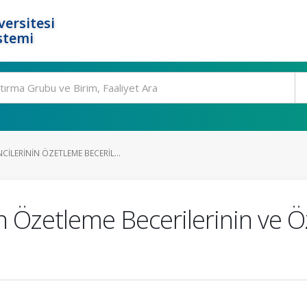
ersitesi
stemi
ILERININ ÖZETLEME BECERIL...
in Özetleme Becerilerinin ve 