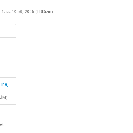
a.1, ss.43-58, 2026 (TRDizin)
line)
BİM)
et