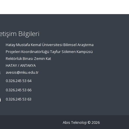
letişim Bilgileri
Hatay Mustafa Kemal Üniversitesi Bilimsel Araştırma
Projeleri Koordinatörlüğü Tayfur Sökmen Kampüsü
Rektörlük Binası Zemin Kat
HATAY / ANTAKYA
avesis@mku.edu.tr
0.326.245 53 64
0.326.245 53 66
0.326.245 53 63
Abis Teknoloji
© 2026