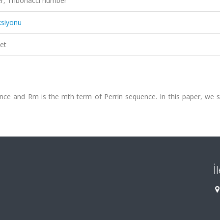
r, Tribonacci number
ksiyonu
et
nce and Rm is the mth term of Perrin sequence. In this paper, we s
İ