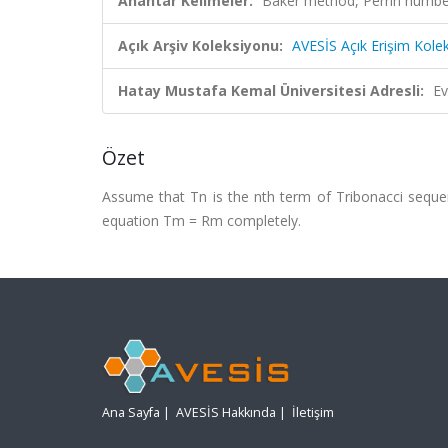
Anahtar Kelimeler:
Baker method, Perrin numbe
Açık Arşiv Koleksiyonu:
AVESİS Açık Erişim Kole
Hatay Mustafa Kemal Üniversitesi Adresli:
Ev
Özet
Assume that Tn is the nth term of Tribonacci seque
equation Tm = Rm completely.
Ana Sayfa
|
AVESİS Hakkında
|
İletişim