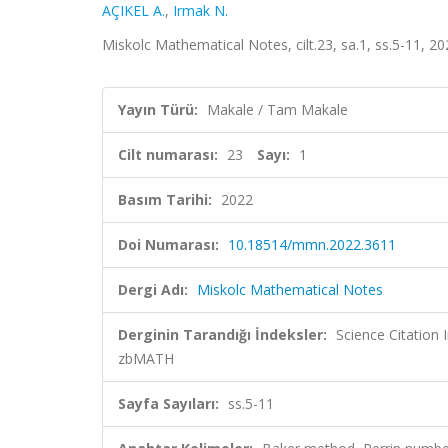
AÇIKEL A.
,
Irmak N.
Miskolc Mathematical Notes, cilt.23, sa.1, ss.5-11, 
Yayın Türü:
Makale / Tam Makale
Cilt numarası:
23
Sayı:
1
Basım Tarihi:
2022
Doi Numarası:
10.18514/mmn.2022.3611
Dergi Adı:
Miskolc Mathematical Notes
Derginin Tarandığı İndeksler:
Science Citation
zbMATH
Sayfa Sayıları:
ss.5-11