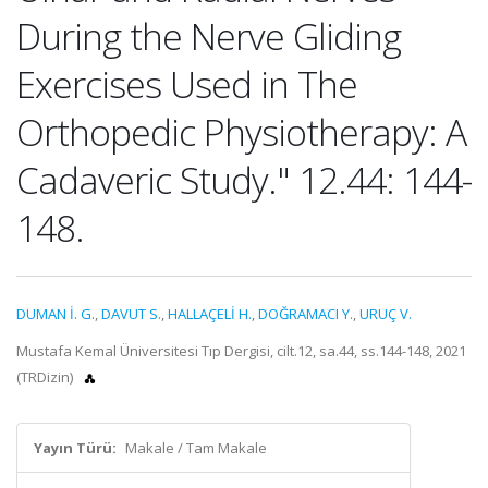
During the Nerve Gliding
Exercises Used in The
Orthopedic Physiotherapy: A
Cadaveric Study." 12.44: 144-
148.
DUMAN İ. G.
,
DAVUT S.
,
HALLAÇELİ H.
,
DOĞRAMACI Y.
,
URUÇ V.
Mustafa Kemal Üniversitesi Tıp Dergisi, cilt.12, sa.44, ss.144-148, 2021
(TRDizin)
Yayın Türü:
Makale / Tam Makale