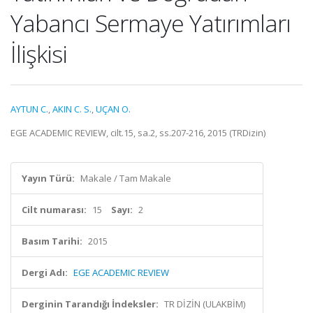
Yabancı Sermaye Yatırımları
İlişkisi
AYTUN C.
,
AKIN C. S.
,
UÇAN O.
EGE ACADEMIC REVIEW, cilt.15, sa.2, ss.207-216, 2015 (TRDizin)
Yayın Türü:
Makale / Tam Makale
Cilt numarası:
15
Sayı:
2
Basım Tarihi:
2015
Dergi Adı:
EGE ACADEMIC REVIEW
Derginin Tarandığı İndeksler:
TR DİZİN (ULAKBİM)