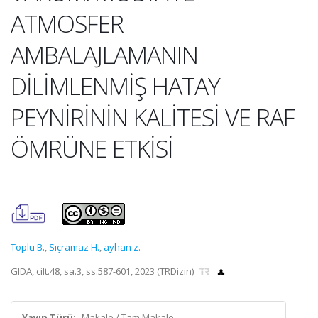
ATMOSFER
AMBALAJLAMANIN
DİLİMLENMİŞ HATAY
PEYNİRİNİN KALİTESİ VE RAF
ÖMRÜNE ETKİSİ
Toplu B.
,
Sıçramaz H.
,
ayhan z.
GIDA, cilt.48, sa.3, ss.587-601, 2023 (TRDizin)
Yayın Türü:
Makale / Tam Makale