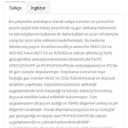
Türkçe
İngilizce
Bu çalışmada ambalajsız olarak satışa sunulan ve yöresel bir
peynir çeşidi olan Hatay peynirinde uygun ambalaj malzemesi
ve teknolojilerinin kullanımı ile daha kaliteli ve uzun raf ömrüne
sahip bir ürün elde edilmesi hedeflenmiştir. Bu nedenle
dilimlenmiş peynir örnekleri modifiye atmosfer (%50 CO2 ve
%50 N2), hava (%21 O2 ve %79 N2) ve vakum altında üç farklı
geçirgenlikte ambalaj malzemeleri (Koekstrude PA/PE,
OPET/OPA/CPP ve PP/PA/EVOH/PE) ile ambalajlanmış ve 4°C’de
60 gün süreyle depolanmıştır. Depolama süresince tepe
boşluğu gaz oranları (%O2 ve CO2), fizikokimyasal ve duyusal
analizler yapılmıştır. Depolama süresince ambalajlı
uygulamalarda ürün beyazlığı ve tekstür daha iyi korunmuş,
duyusal nitelikler kabul edilebilir bulunmuştur. Tüm
uygulamaların titrasyon asitliği ve TBARS değerleri artmış ve pH
değerleri azalmıştır. Ancak depolama boyunca en iyi sonuçlar
gaz geçirgenliği en düşük olan PP/PA/EVOH/PE’de vakum
uygulamasında ve yüksek karbondioksitli MAP