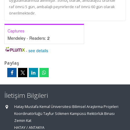
uygulamalarında alınmıştır. Sonuç olarak, ambalajsız üründe
raf ömrü 5 gün, ambalajlı peynirlerde raf ömrü 60 gün olarak
önerilmektedir.
Captures
Mendeley - Readers:
2
-
see details
Paylaş
İletişim Bilgileri
Hatay Mustafa Kemal Üniversitesi Bilimsel Araştırma Projeleri
Koordinatörlüğü Tayfur Sökmen Kampüsü Rektörlük Binası
Zemin Kat
HATAY / ANTAKYA