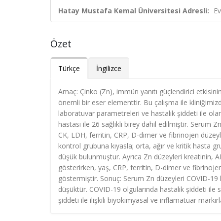
Hatay Mustafa Kemal Üniversitesi Adresli:
Ev
Özet
Türkçe
İngilizce
Amaç: Çinko (Zn), immün yanıtı güçlendirici etkisini
önemli bir eser elementtir. Bu çalışma ile kliniğimi
laboratuvar parametreleri ve hastalık şiddeti ile o
hastası ile 26 sağlıklı birey dahil edilmiştir. Serum
CK, LDH, ferritin, CRP, D-dimer ve fibrinojen düzeyl
kontrol grubuna kıyasla; orta, ağır ve kritik hasta g
düşük bulunmuştur. Ayrıca Zn düzeyleri kreatinin, AL
gösterirken, yaş, CRP, ferritin, D-dimer ve fibrinoj
göstermiştir. Sonuç: Serum Zn düzeyleri COVID-19 ha
düşüktür. COVID-19 olgularında hastalık şiddeti ile 
şiddeti ile ilişkili biyokimyasal ve inflamatuar markı