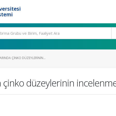
ersitesi
stemi
ARINDA ÇINKO DÜZEYLERININ...
 çinko düzeylerinin incelenme