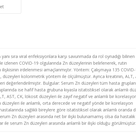
et
n yanı sıra viral enfeksiyonlara karşı savunmada da rol oynadığı bilinen
zde izlenen COVID-19 olgularında Zn düzeylerinin belirlenerek, rutin
lan ilişkisinin irdelenmesi amaçlanmıştır. Yöntem: Çalışmaya 135 COVID
 Zn, düzeyleri kolorimetrik yöntem ile ölçülmüştür. Ayrıca kreatinin, ALT,
eri değerlendirilmiştir. Bulgular: Serum Zn düzeyleri tüm hasta gruplar
ruplarında ise hafif hasta grubuna kıyasla istatistiksel olarak anlamlı d
T, AST, CK, lökosit düzeyleri ile zayıf negatif ve anlamlı bir korelasyo
en düzeyleri ile anlamlı, orta derecede ve negatif yönde bir korelasyon
stalarında sağlıklı bireylere göre istatistiksel olarak anlamlı oranda 
serum Zn düzeyleri arasında net bir ilişki bulunamamış olsa da hastalık
rlar ile serum Zn düzeyleri arasında anlamlı bir ilişki olduğu görülmüştür